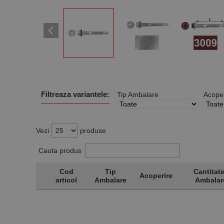
Filtreaza variantele:
Tip Ambalare
Acoper
Vezi
produse
Cauta produs
Cod
Tip
Cantitate
Acoperire
articol
Ambalare
Ambalar
Cod
Tip
Acoperire
Cantitate
articol
Ambalare
Ambalar