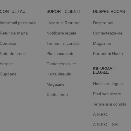
CONTUL TAU
SUPORT CLIENTI
DESPRE ROCAST
Informatii personale
Livrare si Retururi
Despre noi
Retur de marfa
Notificare legala
Contacteaza-ne
Comenzi
Termeni si conditii
Magazine
Note de credit
Plati securizate
Partenerii Nostri
Adrese
Contacteaza-ne
INFORMATII
LEGALE
Cupoane
Harta site-ului
Notificare legala
Magazine
Plati securizate
Contul meu
Termeni si conditii
A.N.P.C.
A.N.P.C. - SAL