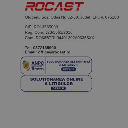
Otopeni, Sos. Odaii Nr. 62-68, Judet ILFOV, 075100
CIF: RO13535090
Reg. Com: J23/3561/2016
Cont: RO68BTRL04401202A03368XX
Tel:
0372135900
Email: office@rocast.ro