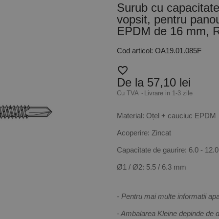
Surub cu capacitate 
vopsit, pentru pano
EPDM de 16 mm, R
Cod articol: OA19.01.085F
favorite_border
De la 57,10 lei
Cu TVA
Livrare in 1-3 zile
Material: Oțel + cauciuc EPDM
Acoperire: Zincat
Capacitate de gaurire: 6.0 - 12
Ø1 / Ø2: 5.5 / 6.3 mm
- Pentru mai multe informatii ap
- Ambalarea Kleine depinde de di