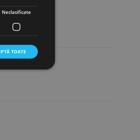
Neclasificate
EPTĂ TOATE
icate
torului și gestionarea
com pentru a aminti
orilor. Este necesar
corect.