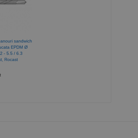
panouri sandwich
iucata EPDM Ø
 - 5.5 / 6.3
at, Rocast
t