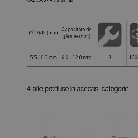
RAL 9006 - Alb aluminiu
PHPSESSID
Capacitate de
Ø1 / Ø2 (mm)
găurire (mm)
Nume
PrestaShop-[abcdef
Nume
Furnizor /
Nume
Domeniu
5.5 / 6.3 mm
6.0 - 12.0 mm
8
100
sib_cuid
_ga
uuid
MediaMat
sibautoma
4 alte produse
in aceeasi categorie
_ga_DLLLWQBGGX