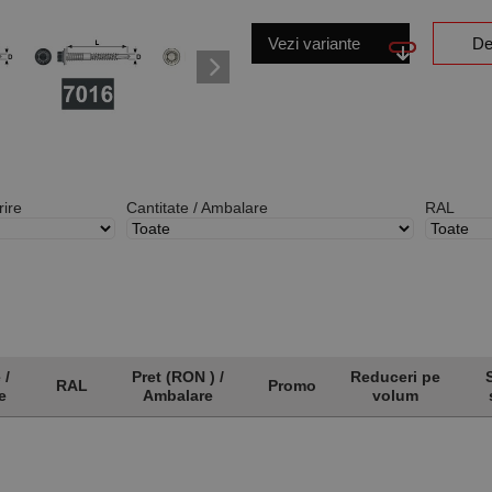
Vezi variante
De
ire
Cantitate / Ambalare
RAL
 /
Pret (RON ) /
Reduceri pe
RAL
Promo
e
Ambalare
volum
 /
RAL
Pret (RON ) /
Promo
Reduceri pe
e
Ambalare
volum