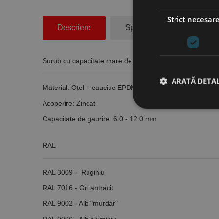
Strict necesar
Descriere
Specificatii Tehnice
Surub cu capacitate mare de gaurire pentru panouri san
ARATĂ DETAL
Material: Oțel + cauciuc EPDM
Acoperire: Zincat
Capacitate de gaurire: 6.0 - 12.0 mm
Stri
RAL
Cookie-urile strict ne
contului. Site-ul web 
RAL 3009 - Ruginiu
Nume
RAL 7016 - Gri antracit
CookieScriptConse
RAL 9002 - Alb "murdar"