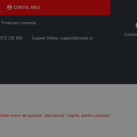

CONTUL MEU
Finalizare comanda
Compa
0372 135 900
Support Online: support@rocast.ro
tate mare de gaurire, otel zincat / vopsit, pentru panouri