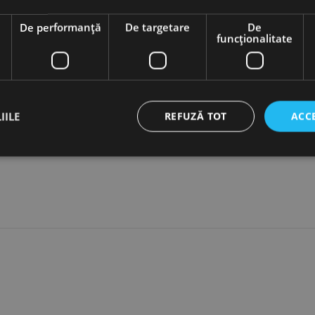
e
De performanță
De targetare
De
funcţionalitate
Accesorii
dwich+saiba 16mm, otel, zincat, Rocast
IILE
REFUZĂ TOT
ACC
ct necesare
De performanță
De targetare
De funcţionalitate
Neclasif
cesare permit funcționalitatea principală a site-ului web, cum ar fi autentificarea utiliza
nu poate fi utilizat corect fără cookie-uri strict necesare.
Furnizor /
Expirare
Descriere
Domeniu
nt
1 lună
Acest cookie este utilizat de serviciul Cookie-Script.
CookieScript
preferințele de consimțământ ale cookie-urilor vizitat
www.rocast.ro
ca bannerul cookie Cookie-Script.com să funcționeze 