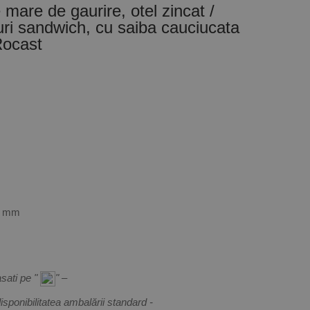
mare de gaurire, otel zincat /
uri sandwich, cu saiba cauciucata
ocast
.0 mm
asati pe "
" –
sponibilitatea ambalării standard -