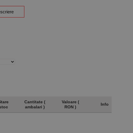
scriere
Stare
Cantitate (
Valoare (
Info
stoc
ambalari )
RON )
Stare
Cantitate (
Valoare (
Info
stoc
ambalari )
RON )