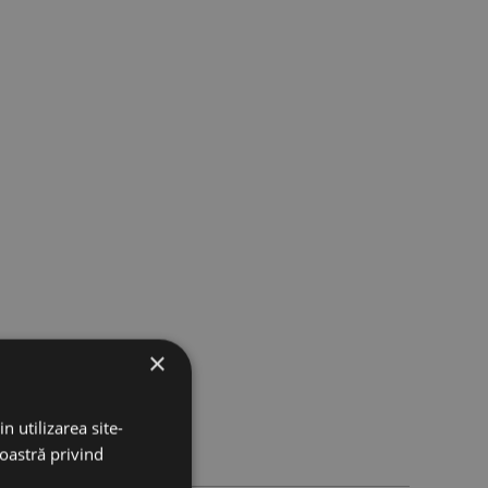
×
n utilizarea site-
noastră privind