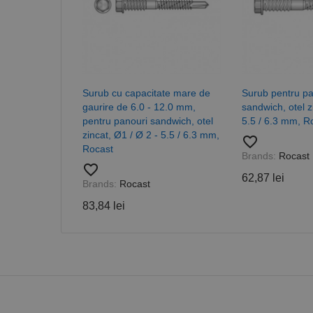
Surub cu capacitate mare de
Surub pentru pa
gaurire de 6.0 - 12.0 mm,
sandwich, otel z
pentru panouri sandwich, otel
5.5 / 6.3 mm, R
zincat, Ø1 / Ø 2 - 5.5 / 6.3 mm,
favorite_border
Rocast
Brands:
Rocast
favorite_border
62,87 lei
Brands:
Rocast
83,84 lei