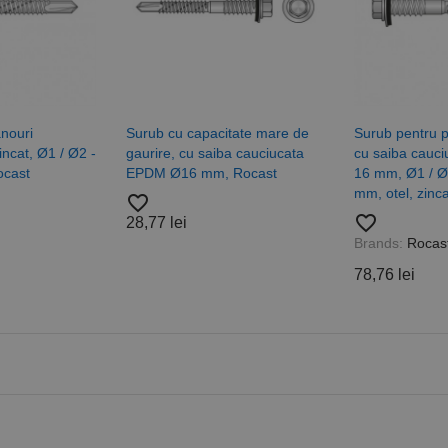
nouri
Surub cu capacitate mare de
Surub pentru 
incat, Ø1 / Ø2 -
gaurire, cu saiba cauciucata
cu saiba cauc
ocast
EPDM Ø16 mm, Rocast
16 mm, Ø1 / Ø2
mm, otel, zinc
favorite_border
favorite_border
28,77 lei
Brands:
Rocas
78,76 lei