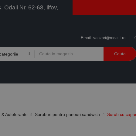
Odaii Nr. 62-68, Ilfov,
Email:
vanzari@rocast.ro
Cauta
BRANDURI
CONTACT
RESURSE
BUSINESS
e & Autoforante
Suruburi pentru panouri sandwich
Surub cu capaci