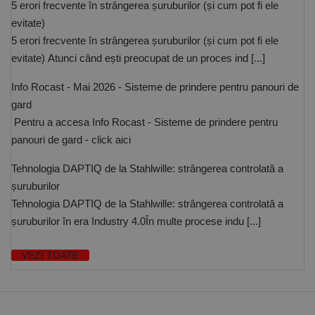
5 erori frecvente în strângerea șuruburilor (și cum pot fi ele
identificator
de scop
evitate)
general
utilizat pentru
5 erori frecvente în strângerea șuruburilor (și cum pot fi ele
menținerea
evitate) Atunci când ești preocupat de un proces ind [...]
variabilelor de
sesiune ale
utilizatorului.
Info Rocast - Mai 2026 - Sisteme de prindere pentru panouri de
În mod
normal, este
gard
un număr
generat
Pentru a accesa Info Rocast - Sisteme de prindere pentru
aleatoriu,
modul în care
panouri de gard - click aici
este utilizat
poate fi
specific site-
Tehnologia DAPTIQ de la Stahlwille: strângerea controlată a
ului, dar un
șuruburilor
bun exemplu
este
Tehnologia DAPTIQ de la Stahlwille: strângerea controlată a
menținerea
stării de
șuruburilor în era Industry 4.0În multe procese indu [...]
conectare
pentru un
utilizator între
VEZI TOATE
pagini.