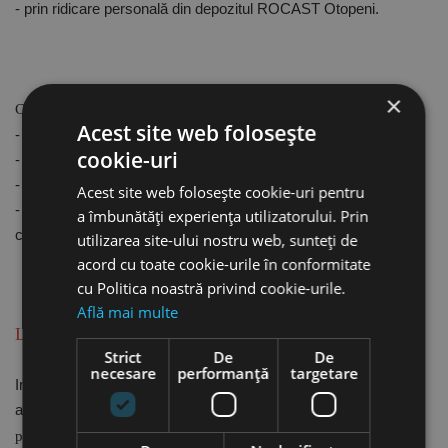
- prin ridicare personală din depozitul ROCAST Otopeni.
×
Ce înseamnă acest lucru pentru clienți?
Acest site web folosește
- Prețuri reale, fără costuri ascunse
cookie-uri
- Tarif logistic competitiv, clar și justificat
- Mai mult control și flexibilitate asupra livrării
Acest site web folosește cookie-uri pentru
- Adaptare la noile condiții economice, fără a compromite
a îmbunătăți experiența utilizatorului. Prin
calitatea serviciilor.
utilizarea site-ului nostru web, sunteți de
acord cu toate cookie-urile în conformitate
cu Politica noastră privind cookie-urile.
Află mai multe
Lucrăm pentru a oferi avantaje de ambele părți
Strict
De
De
necesare
performanță
targetare
Indiferent de volumul comenzilor sau de domeniul de activitate
al clientului, scopul nostru rămâne același:
să oferim produsele
potrivite, la timpul potrivit, în condiții comerciale cât mai clare și