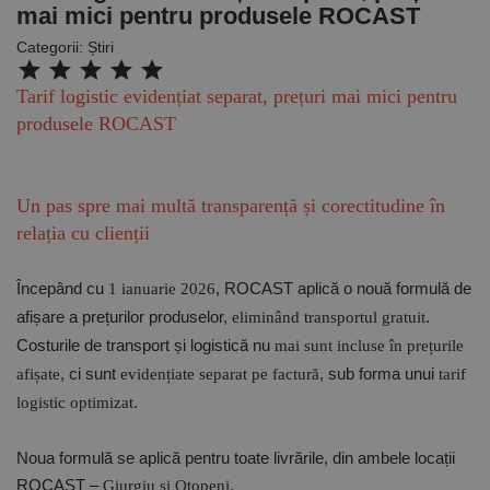
mai mici pentru produsele ROCAST
Categorii:
Știri
star
star
star
star
star
Tarif logistic evidențiat separat, prețuri mai mici pentru
produsele ROCAST
Un pas spre mai multă transparență și corectitudine în
relația cu clienții
Începând cu
, ROCAST aplică o nouă formulă de
1 ianuarie 2026
afișare a prețurilor produselor,
.
eliminând transportul gratuit
Costurile de transport și logistică
nu
mai sunt incluse în prețurile
, ci sunt
, sub forma unui
afișate
evidențiate separat pe factură
tarif
.
logistic optimizat
Noua formulă se aplică pentru toate livrările, din ambele locații
ROCAST –
.
Giurgiu și Otopeni