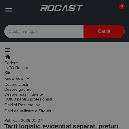
0

Cauta
menu
home
Cariere
INFO Rocast
Știri
keyboard_arrow_down
Know-how
Despre clești
Despre găurire
Despre mașini unelte
RUKO pentru profesioniști
keyboard_arrow_down
Ghid si Resurse
Ghid de utilizare a Site-ului
Publicat: 2026-01-27
Tarif logistic evidențiat separat, prețuri