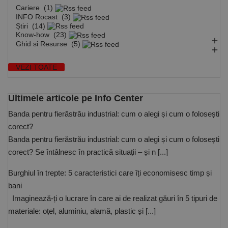
poate fi utilizat corect fără cookie-uri strict necesare.
Cariere
(1)
INFO Rocast
(3)
Furnizor /
Nume
Expirare
Descriere
Știri
(14)
Domeniu
Know-how
(23)

CookieScriptConsent
1 lună
Acest cookie
CookieScript
Ghid si Resurse
(5)
este utilizat

www.rocast.ro
de serviciul
Cookie-
VEZI TOATE
Script.com
pentru a
aminti
preferințele
Ultimele articole pe Info Center
de
consimțământ
ale cookie-
Banda pentru fierăstrău industrial: cum o alegi și cum o folosești
urilor
corect?
vizitatorilor.
Este necesar
Banda pentru fierăstrău industrial: cum o alegi și cum o folosești
ca bannerul
cookie
corect? Se întâlnesc în practică situații – și n [...]
Cookie-
Script.com să
funcționeze
Burghiul în trepte: 5 caracteristici care îți economisesc timp și
corect.
Google
bani
Privacy Policy
PHPSESSID
65 ani 8
Cookie
PHP.net
Imaginează-ți o lucrare în care ai de realizat găuri în 5 tipuri de
luni
generat de
www.rocast.ro
aplicații
materiale: oțel, aluminiu, alamă, plastic și [...]
bazate pe
limbajul PHP.
Acesta este un