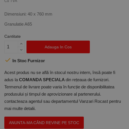
Cu TVA
Dimensiuni: 40 x 760 mm
Granulatie A65
Cantitate
Adauga In Cos

In Stoc Furnizor
Acest produs nu se află în stocul nostru intern, însă poate fi
adus la
COMANDA SPECIALA
din rețeaua de furnizori.
Termenul de livrare poate varia în funcție de disponibilitatea
produsului și timpul de aprovizionare al partenerului.
contacteaza agentul sau departamentul Vanzari Rocast pentru
mai multe detalii.
ANUNTA-MA CÂND REVINE PE STOC