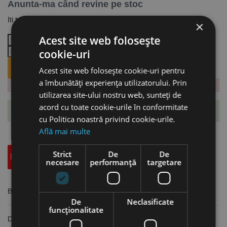
Anunta-ma când revine pe stoc
Iti trimitem email cand revine produsul.
×
Acest site web folosește
cookie-uri
ANUNTA-MA CÂND REVINE PE STOC.
Acest site web folosește cookie-uri pentru
a îmbunătăți experiența utilizatorului. Prin
utilizarea site-ului nostru web, sunteți de
acord cu toate cookie-urile în conformitate
Te-ai abonat cu succes la acest produs.
cu Politica noastră privind cookie-urile.
Află mai multe
Strict
De
De
Descriere
Specificatii Tehnice
Accesorii
necesare
performanță
targetare
Banda abraziva 40 x 760 mm, granulatie A65, MetallKraft
De
Neclasificate
funcţionalitate
Dimensiuni: 40 x 760 mm