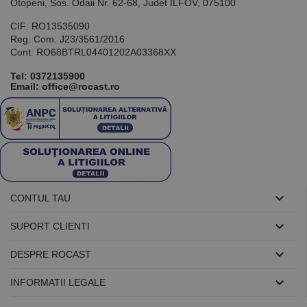
utilizat pentru
Otopeni, Sos. Odaii Nr. 62-68, Judet ILFOV, 075100
menținerea
variabilelor de
CIF: RO13535090
sesiune ale
Reg. Com: J23/3561/2016
utilizatorului.
În mod
Cont: RO68BTRL04401202A03368XX
normal, este
un număr
Tel:
0372135900
generat
Email: office@rocast.ro
aleatoriu,
modul în care
este utilizat
poate fi
specific site-
ului, dar un
bun exemplu
este
menținerea
stării de
conectare
pentru un

CONTUL TAU
utilizator între
pagini.

SUPORT CLIENTI

DESPRE ROCAST
Furnizor /

Nume
Expirare
Descriere
INFORMATII LEGALE
Domeniu
Furnizor
PrestaShop-
.www.rocast.ro
11 ani 5