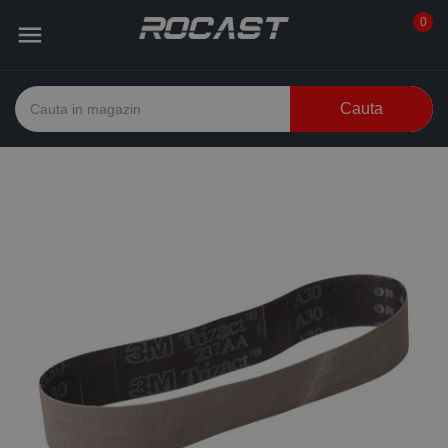
0

Cauta