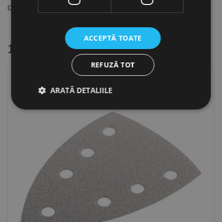
Granulatie A65
ACCEPTĂ TOATE
16 alte produse
in aceeasi categorie
REFUZĂ TOT
ARATĂ DETALIILE
Strict necesare
De performanță
De targetare
De funcţionalitate
Neclasificate
Cookie-urile strict necesare permit funcționalitatea
principală a site-ului web, cum ar fi autentificarea
utilizatorului și gestionarea contului. Site-ul web nu
poate fi utilizat corect fără cookie-uri strict necesare.
Furnizor /
Nume
Expirare
Descriere