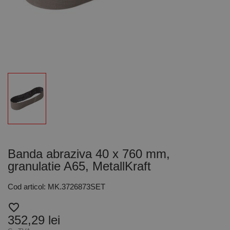
Banda abraziva 40 x 760 mm,
granulatie A65, MetallKraft
Cod articol: MK.3726873SET
favorite_border
352,29 lei