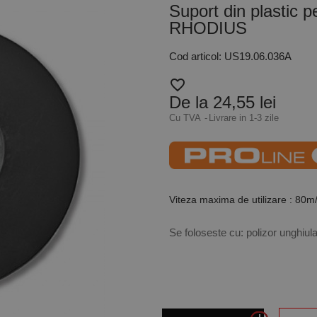
Suport din plastic p
RHODIUS
Cod articol: US19.06.036A
favorite_border
De la 24,55 lei
Cu TVA
Livrare in 1-3 zile
Viteza maxima de utilizare : 80m
Se foloseste cu: polizor unghiu