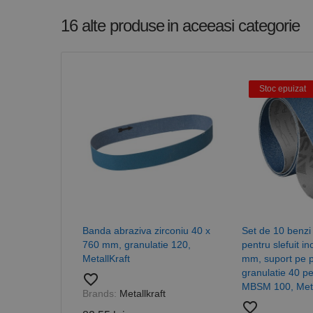
16 alte produse
in aceeasi categorie
Stoc epuizat
Banda abraziva zirconiu 40 x
Set de 10 benzi
760 mm, granulatie 120,
pentru slefuit i
MetallKraft
mm, suport pe 
granulatie 40 p
favorite_border
MBSM 100, Meta
Brands:
Metallkraft
favorite_border