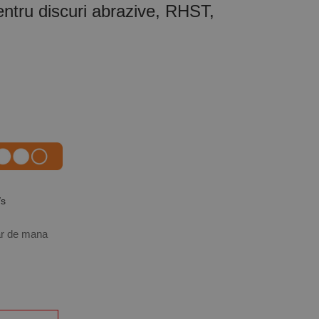
entru discuri abrazive, RHST,
/s
lar de mana