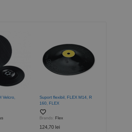
H Velcro,
Suport flexibil, FLEX M14, R
Triunghi abraz
160, FLEX
vopsea lavabi
Flex, L 290, 
favorite_border
favorite_border
us
Brands:
Flex
14,63 lei
124,70 lei