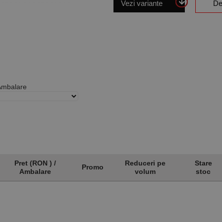
Vezi variante
De
 Ambalare
Pret (RON ) /
Reduceri pe
Stare
Promo
Ambalare
volum
stoc
Pret (RON ) /
Promo
Reduceri pe
Stare
Ambalare
volum
stoc