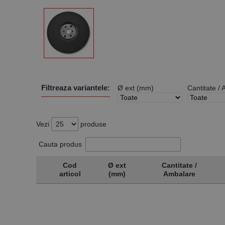
Filtreaza variantele:
Ø ext (mm)
Cantitate /
Vezi
produse
Cauta produs
Cod
Ø ext
Cantitate /
articol
(mm)
Ambalare
Cod
Ø ext
Cantitate /
articol
(mm)
Ambalare