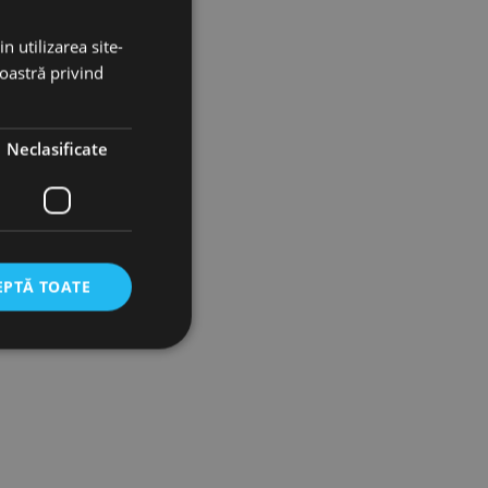
n utilizarea site-
noastră privind
Neclasificate
EPTĂ TOATE
icate
torului și gestionarea