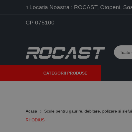
Locatia Noastra : ROCAST, Otopeni, Sos. 
CP 075100
CATEGORII PRODUSE
PROMOTII
PRODUSE NOI
PROGRAME DE VANZARE
Acasa
Scule pentru gaurire, debitare, polizare si slefu
RHODIUS