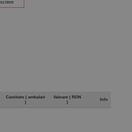
scriere
Cantitate ( ambalari
Valoare ( RON
Info
)
)
Cantitate ( ambalari
Valoare ( RON
Info
)
)