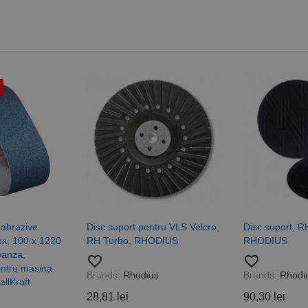
 abrazive
Disc suport pentru VLS Velcro,
Disc suport, R
nox, 100 x 1220
RH Turbo, RHODIUS
RHODIUS
panza,
favorite_border
favorite_border
entru masina
Brands:
Rhodius
Brands:
Rhodi
llKraft
28,81 lei
90,30 lei