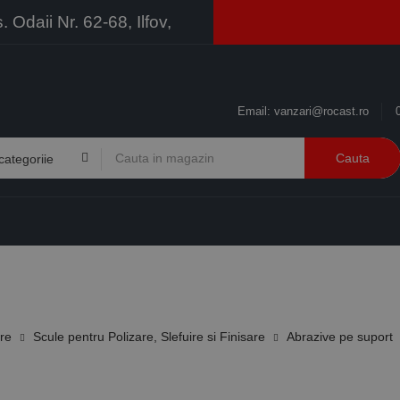
Odaii Nr. 62-68, Ilfov,
Email:
vanzari@rocast.ro
Cauta
BRANDURI
CONTACT
RESURSE
BUSINESS
ire
Scule pentru Polizare, Slefuire si Finisare
Abrazive pe suport