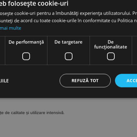
eb folosește cookie-uri
osește cookie-uri pentru a îmbunătăți experiența utilizatorului. Pri
Accesorii
unteți de acord cu toate cookie-urile în conformitate cu Politica 
 mai multe
US
e
De performanță
De targetare
De
funcţionalitate
IILE
REFUZĂ TOT
ACC
ct necesare
De performanță
De targetare
De funcţionalitate
Neclasif
de calitate și utilizare intensivă.
cesare permit funcționalitatea principală a site-ului web, cum ar fi autentificarea utiliza
nu poate fi utilizat corect fără cookie-uri strict necesare.
Furnizor /