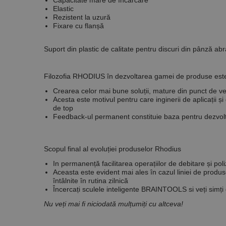
Capacitate mare de încărcare
Nume
Elastic
Rezistent la uzură
CookieScriptConse
Fixare cu flanșă
Suport din plastic de calitate pentru discuri din pânză abr
PHPSESSID
Filozofia RHODIUS în dezvoltarea gamei de produse este
Crearea celor mai bune soluții, mature din punct de ved
Acesta este motivul pentru care inginerii de aplicații 
de top
Nume
Feedback-ul
permanent constituie baza pentru dezvolt
PrestaShop-[abcdef
Nume
Furnizor /
Nume
Domeniu
sib_cuid
Scopul final al evoluției produselor Rhodius
_ga
uuid
MediaMat
sibautoma
In permanență facilitarea operațiilor de debitare și poli
Aceasta este evident mai ales în cazul liniei de produ
întâlnite în rutina zilnică
Încercați sculele inteligente
BRAINTOOLS
si veți simți
Nu veți mai fi niciodată mulțumiți cu altceva!
_ga_DLLLWQBGGX