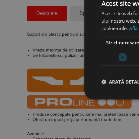
Acest site w
Acest site web fol
Descriere
Specificatii Tehnice
ului nostru web, s
cookie-urile.
Află
Suport din plastic pentru discuri abrazive, RHST, RHODI
Strict necesar
Viteza maxima de utilizare : 80m/s
Se foloseste cu: polizor unghiular de mana
ARATĂ DETAL
Stri
Produse concepute pentru cele mai pretențioase cerințe 
Oferă un raport preț / performanță foarte bun.
Cookie-urile strict ne
contului. Site-ul web 
Avantaje: