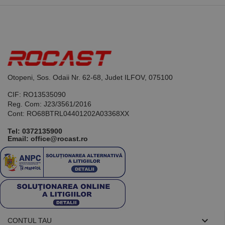
limbajul PHP.
Acesta este un
identificator
de scop
general
utilizat pentru
menținerea
variabilelor de
sesiune ale
utilizatorului.
În mod
Otopeni, Sos. Odaii Nr. 62-68, Judet ILFOV, 075100
normal, este
un număr
CIF: RO13535090
generat
aleatoriu,
Reg. Com: J23/3561/2016
modul în care
Cont: RO68BTRL04401202A03368XX
este utilizat
poate fi
specific site-
Tel:
0372135900
ului, dar un
Email: office@rocast.ro
bun exemplu
este
menținerea
stării de
conectare
pentru un
utilizator între
pagini.

CONTUL TAU