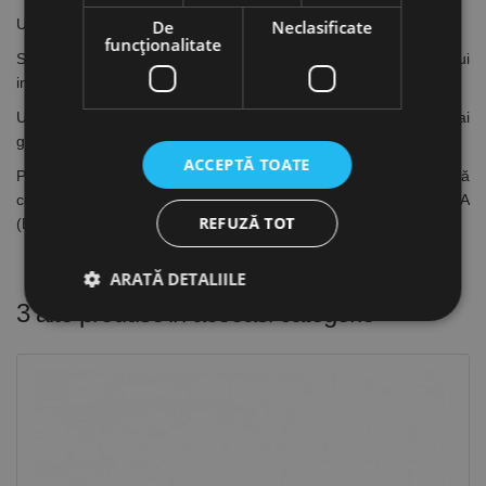
Utilizat pentru: Beton
De
Neclasificate
funcţionalitate
Se utilizează pentru fixări în beton. Calitatea betonului
influențează decisiv calitatea fixării
Utilizarea conexpandurilor este recomandată pentru fixări mai
grele decât cele suportate de dibluri
ACCEPTĂ TOATE
Pentru utilizări de foarte mare siguranță se recomandă
conexpandurile TECFI și INDEX care sunt certificate ETA
REFUZĂ TOT
(European Technical Approval)
ARATĂ DETALIILE
3 alte produse
in aceeasi categorie
Strict necesare
De performanță
De targetare
De funcţionalitate
Neclasificate
Cookie-urile strict necesare permit funcționalitatea
principală a site-ului web, cum ar fi autentificarea