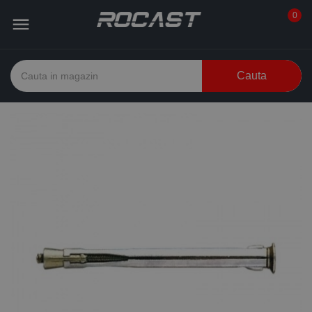
0

Cauta