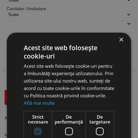
Cantitate / Ambalare
×
Vezi
produse
Acest site web folosește
cookie-uri
Cauta produs
Acest site web folosește cookie-uri pentru
a îmbunătăți experiența utilizatorului. Prin
utilizarea site-ului nostru web, sunteți de
acord cu toate cookie-urile în conformitate
cu Politica noastră privind cookie-urile.
Descriere
Specificatii Tehnice
Accesorii
Află mai multe
Strict
De
De
Ancore standard Ø 10 mm, Index
necesare
performanță
targetare
Material: Otel