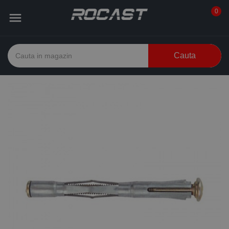
0

Cauta