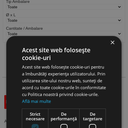
Tip Ambalare
Ø x L
Cantitate / Ambalare
×
Acest site web folosește
Vezi
produse
cookie-uri
Acest site web folosește cookie-uri pentru
Cauta produs
a îmbunătăți experiența utilizatorului. Prin
utilizarea site-ului nostru web, sunteți de
acord cu toate cookie-urile în conformitate
cu Politica noastră privind cookie-urile.
Află mai multe
Descriere
Specificatii Tehnice
Accesorii
Strict
De
De
necesare
performanță
targetare
Ancore pentru cavitati, Index