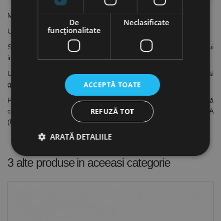
Material: Otel
De
Neclasificate
funcţionalitate
Utilizat pentru: Beton
Se utilizează pentru fixări în beton. Calitatea betonului
influențează decisiv calitatea fixării
Utilizarea conexpandurilor este recomandată pentru fixări mai
ACCEPTĂ TOATE
grele decât cele suportate de dibluri
Pentru utilizări de foarte mare siguranță se recomandă
REFUZĂ TOT
conexpandurile TECFI și INDEX care sunt certificate ETA
(European Technical Approval)
ARATĂ DETALIILE
3 alte produse
in aceeasi categorie
Strict necesare
De performanță
De targetare
De funcţionalitate
Neclasificate