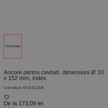
Ancore pentru cavitati, dimensiuni Ø 10
x 152 mm, Index
Cod articol: SF19.02.018I
favorite_border
De la 173,09 lei