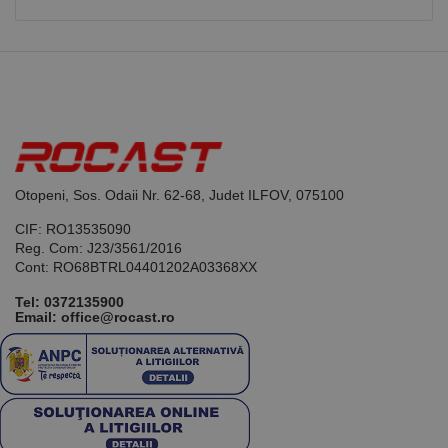
bazate pe
limbajul PHP.
Acesta este un
identificator
de scop
general
utilizat pentru
menținerea
variabilelor de
sesiune ale
utilizatorului.
În mod
normal, este
Otopeni, Sos. Odaii Nr. 62-68, Judet ILFOV, 075100
un număr
generat
aleatoriu,
CIF: RO13535090
modul în care
Reg. Com: J23/3561/2016
este utilizat
poate fi
Cont: RO68BTRL04401202A03368XX
specific site-
ului, dar un
Tel:
0372135900
bun exemplu
Email: office@rocast.ro
este
menținerea
stării de
conectare
pentru un
utilizator între
pagini.