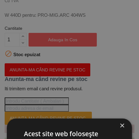
Cu TVA
W 440D pentru: PRO-MIG.ARC 404WS
Cantitate
Adauga In Cos

Stoc epuizat
ANUNTA-MA CÂND REVINE PE STOC
Anunta-ma când revine pe stoc
Iti trimitem email cand revine produsul.
ANUNTA-MA CÂND REVINE PE STOC.
×
Acest site web folosește