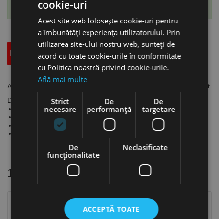
cookie-uri
Te-ai abonat cu succes la acest produs.
Acest site web folosește cookie-uri pentru
a îmbunătăți experiența utilizatorului. Prin
utilizarea site-ului nostru web, sunteți de
Descriere
Specificatii Tehnice
Accesorii
acord cu toate cookie-urile în conformitate
cu Politica noastră privind cookie-urile.
Află mai multe
Arzator model W 440D cu racire cu apa, furtun 3m, Schweisskraft
Date tehnice - W 440D:
Strict
De
De
necesare
performanță
targetare
Răcire cu apă
Curent de sudare: 500 A (CO²) / 450 A (gaz mixt)
Înclinare cap: 50°
Ø sârmă: 0.8 - 1.6 mm
De
Neclasificate
funcţionalitate
16 alte produse
in aceeasi categorie
ACCEPTĂ TOATE
Stoc epuizat