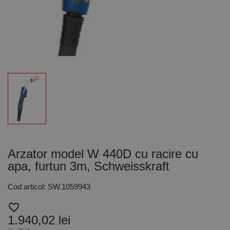
Arzator model W 440D cu racire cu
apa, furtun 3m, Schweisskraft
Cod articol: SW.1059943
favorite_border
1.940,02 lei