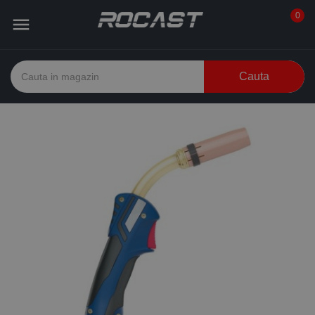
0

Cauta