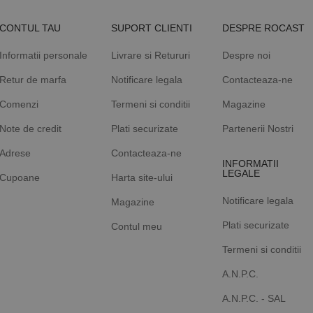
CONTUL TAU
SUPORT CLIENTI
DESPRE ROCAST
Informatii personale
Livrare si Retururi
Despre noi
Retur de marfa
Notificare legala
Contacteaza-ne
Comenzi
Termeni si conditii
Magazine
Note de credit
Plati securizate
Partenerii Nostri
Adrese
Contacteaza-ne
INFORMATII
LEGALE
Cupoane
Harta site-ului
Notificare legala
Magazine
Plati securizate
Contul meu
Termeni si conditii
A.N.P.C.
A.N.P.C. - SAL