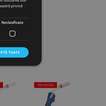
n utilizarea site-
noastră privind
Neclasificate
EPTĂ TOATE
icate
torului și gestionarea
Stoc epuizat
Stoc epuiz
com pentru a aminti