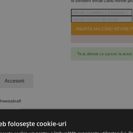
Iti trimitem email cand revine pr
ANUNTA-MA CÂND REVINE P
Te-ai abonat cu succes la acest
Accesorii
hweisskraft
eb folosește cookie-uri