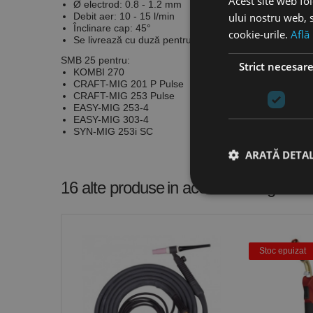
Acest site web fol
Ø electrod: 0.8 - 1.2 mm
ului nostru web, s
Debit aer: 10 - 15 l/min
Înclinare cap: 45°
cookie-urile.
Află
Se livrează cu duză pentru oțel: 1.0 mm
SMB 25 pentru:
Strict necesar
KOMBI 270
CRAFT-MIG 201 P Pulse
CRAFT-MIG 253 Pulse
EASY-MIG 253-4
EASY-MIG 303-4
SYN-MIG 253i SC
ARATĂ DETAL
16 alte produse
in aceeasi categorie
Stri
Cookie-urile strict ne
Stoc epuizat
contului. Site-ul web 
Nume
CookieScriptConse