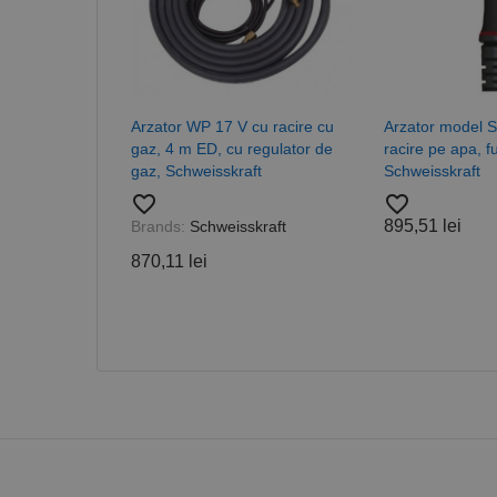
PHPSESSID
Arzator WP 17 V cu racire cu
Arzator model 
gaz, 4 m ED, cu regulator de
racire pe apa, f
gaz, Schweisskraft
Schweisskraft
favorite_border
favorite_border
Nume
895,51 lei
Brands:
Schweisskraft
PrestaShop-[abcdef
Nume
Furnizor /
Nume
Domeniu
870,11 lei
sib_cuid
_ga
uuid
MediaMat
sibautoma
_ga_DLLLWQBGGX