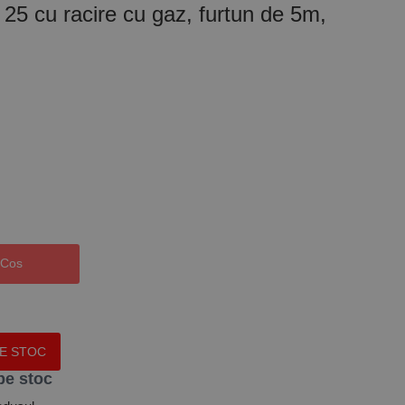
5 cu racire cu gaz, furtun de 5m,
 Cos
PE STOC
pe stoc