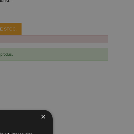
odusul.
E STOC.
 produs.
×