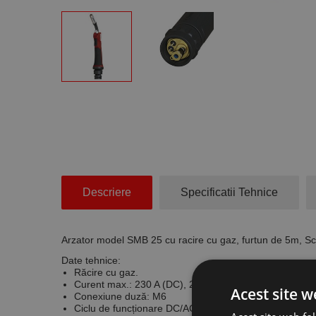
Descriere
Specificatii Tehnice
Arzator model SMB 25 cu racire cu gaz, furtun de 5m, Sc
Date tehnice:
Răcire cu gaz.
Curent max.: 230 A (DC), 200 A (AC)
Acest site w
Conexiune duză: M6
Ciclu de funcționare DC/AC 60%