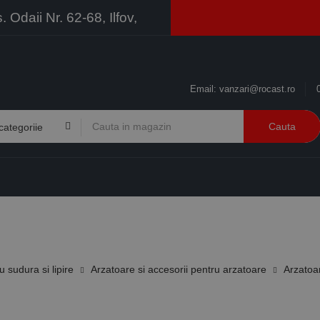
Odaii Nr. 62-68, Ilfov,
Email:
vanzari@rocast.ro
Cauta
BRANDURI
CONTACT
RESURSE
BUSINESS
 sudura si lipire
Arzatoare si accesorii pentru arzatoare
Arzatoa