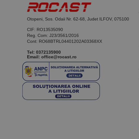
Otopeni, Sos. Odaii Nr. 62-68, Judet ILFOV, 075100
CIF: RO13535090
Reg. Com: J23/3561/2016
Cont: RO68BTRL04401202A03368XX
Tel:
0372135900
Email: office@rocast.ro