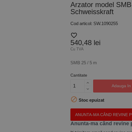
Arzator model SMB 2
Schweisskraft
Cod articol: SW.1090255
favorite_border
540,48 lei
Cu TVA
SMB 25 / 5 m
Cantitate
Adauga In

Stoc epuizat
ANUNTA-MA CÂND REVINE 
Anunta-ma când revine 