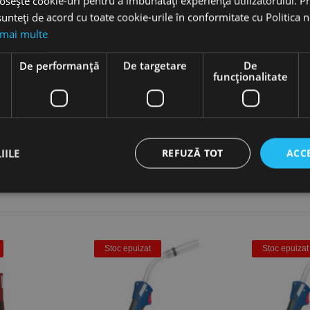
osește cookie-uri pentru a îmbunătăți experiența utilizatorului. Pri
unteți de acord cu toate cookie-urile în conformitate cu Politica 
 mai multe
e
De performanță
De targetare
De
funcţionalitate
IILE
REFUZĂ TOT
ACC
ct necesare
De performanță
De targetare
De funcţionalitate
Neclasif
cesare permit funcționalitatea principală a site-ului web, cum ar fi autentificarea utiliza
Stoc epuizat
Stoc epuizat
nu poate fi utilizat corect fără cookie-uri strict necesare.
Furnizor /
Expirare
Descriere
Domeniu
nt
1 lună
Acest cookie este utilizat de serviciul Cookie-Script.