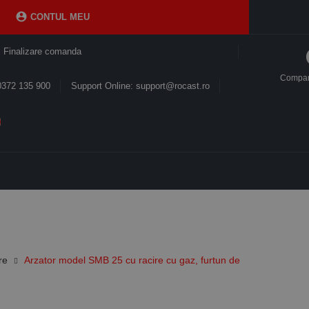

CONTUL MEU
Finalizare comanda
Compa
0372 135 900
Support Online: support@rocast.ro
re
Arzator model SMB 25 cu racire cu gaz, furtun de