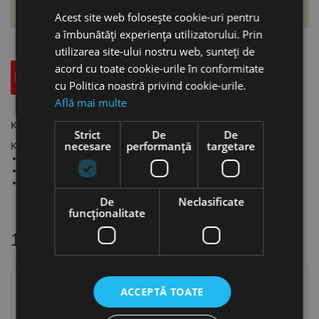
Te-ai abonat cu succes la acest produs.
Acest site web folosește cookie-uri pentru
a îmbunătăți experiența utilizatorului. Prin
utilizarea site-ului nostru web, sunteți de
acord cu toate cookie-urile în conformitate
Descriere
Specificatii Tehnice
Accesorii
cu Politica noastră privind cookie-urile.
Află mai multe
Kit arzator 15/25 cu arzator model SMB 15, Schweisskraft
Strict
De
De
necesare
performanță
targetare
Kit arzător 15/25
arzător SMB 15 / 4m
cablu de masă 25 mm², 4m
reductor de presiune argon/CO² - 315 bar
De
Neclasificate
funcţionalitate
16 alte produse
in aceeasi categorie
ACCEPTĂ TOATE
Stoc epuizat