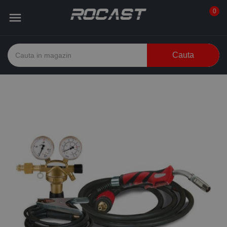
0

Cauta