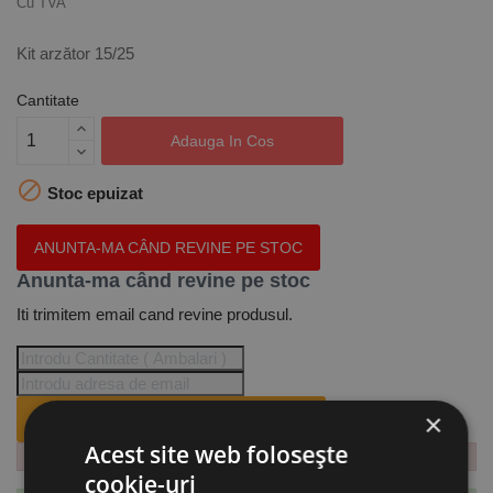
Cu TVA
Kit arzător 15/25
Cantitate
Adauga In Cos

Stoc epuizat
ANUNTA-MA CÂND REVINE PE STOC
Anunta-ma când revine pe stoc
Iti trimitem email cand revine produsul.
×
ANUNTA-MA CÂND REVINE PE STOC.
Acest site web folosește
cookie-uri