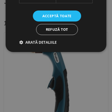
161i / 181 / 201i / 211i
ACCEPTĂ TOATE
16 alte produse
in aceeasi categorie
REFUZĂ TOT
ARATĂ DETALIILE
Stoc epuizat
Strict necesare
De performanță
De targetare
De funcţionalitate
Neclasificate
Cookie-urile strict necesare permit funcționalitatea
principală a site-ului web, cum ar fi autentificarea
utilizatorului și gestionarea contului. Site-ul web nu
poate fi utilizat corect fără cookie-uri strict necesare.
Furnizor /
Nume
Expirare
Descriere
Domeniu