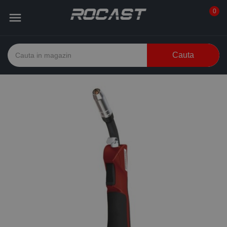
0

Cauta