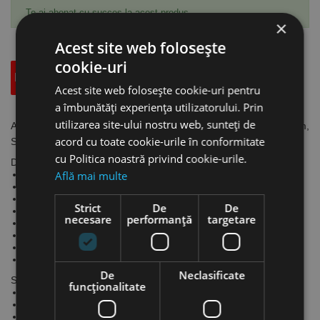
Te-ai abonat cu succes la acest produs.
×
Acest site web folosește
cookie-uri
Descriere
Specificatii Tehnice
Accesorii
Acest site web folosește cookie-uri pentru
a îmbunătăți experiența utilizatorului. Prin
utilizarea site-ului nostru web, sunteți de
Arzator model SMB 15 cu racire cu gaz cu furtun 5m,
acord cu toate cookie-urile în conformitate
Schweisskraft
cu Politica noastră privind cookie-urile.
Date tehnice:
Află mai multe
Răcire cu gaz.
Curent max.: 180 A (DC), 150 A (AC)
Conexiune duză: M6
Strict
De
De
Ciclu de funcționare DC/AC 60%
necesare
performanță
targetare
Ø electrod: 0.6 - 1.0 mm
Debit aer: 10 - 15 l/min
Înclinare cap: 45°
Se livrează cu duză pentru oțel: 0.8 mm
De
Neclasificate
SMB 15 pentru:
funcţionalitate
KOMBI 170 /171 ED
EASY-MAG 171
EASY-MIG