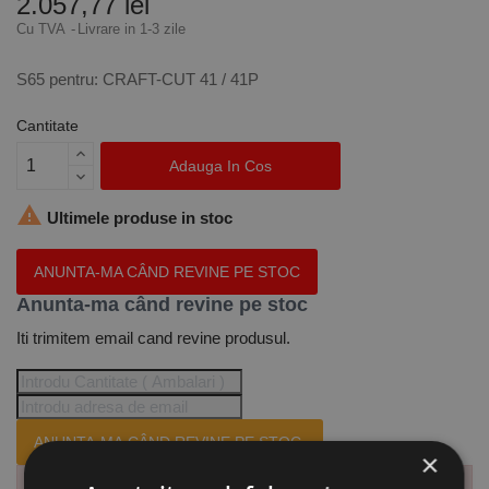
2.057,77 lei
Cu TVA
Livrare in 1-3 zile
S65 pentru: CRAFT-CUT 41 / 41P
Cantitate
Adauga In Cos

Ultimele produse in stoc
ANUNTA-MA CÂND REVINE PE STOC
Anunta-ma când revine pe stoc
Iti trimitem email cand revine produsul.
ANUNTA-MA CÂND REVINE PE STOC.
×