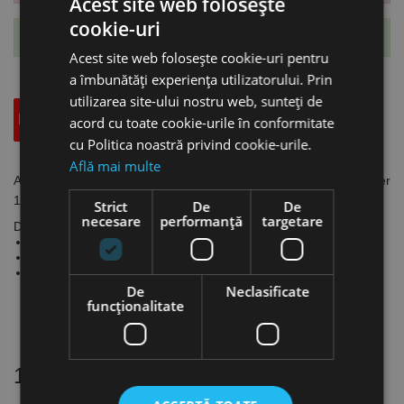
Acest site web folosește
cookie-uri
Te-ai abonat cu succes la acest produs.
Acest site web folosește cookie-uri pentru
a îmbunătăți experiența utilizatorului. Prin
utilizarea site-ului nostru web, sunteți de
Descriere
Specificatii Tehnice
Accesorii
acord cu toate cookie-urile în conformitate
cu Politica noastră privind cookie-urile.
Află mai multe
Arzator model EXPRESSCUT S 65 cu furtun de 6m, debit de aer
100 l/min, Schweisskraft
Strict
De
De
necesare
performanță
targetare
Date tehnice:
Curent max.: 60 A (DC)
Ciclu de funcționare DC 60%
Necesar de aer:
- presiune: 4 bar
De
Neclasificate
- debit: 100 l/min
funcţionalitate
16 alte produse
in aceeasi categorie