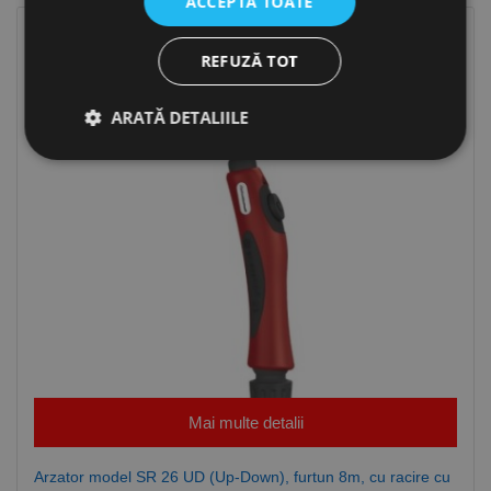
ACCEPTĂ TOATE
Stoc epuizat
REFUZĂ TOT
ARATĂ DETALIILE
Strict necesare
De performanță
De targetare
De funcţionalitate
Neclasificate
Cookie-urile strict necesare permit funcționalitatea
principală a site-ului web, cum ar fi autentificarea
utilizatorului și gestionarea contului. Site-ul web nu
poate fi utilizat corect fără cookie-uri strict necesare.
Furnizor /
Nume
Expirare
Descriere
Domeniu
Mai multe detalii
CookieScriptConsent
1 lună
Acest cookie
CookieScript
este utilizat
www.rocast.ro
de serviciul
Arzator model SR 26 UD (Up-Down), furtun 8m, cu racire cu
Cookie-