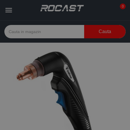
0

Cauta