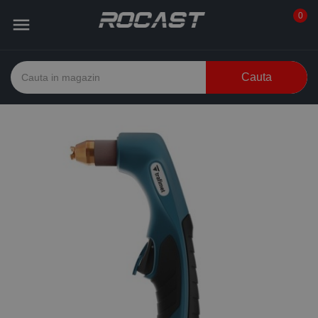
0

Cauta