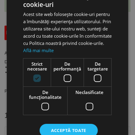
cookie-uri
Te-ai abonat cu succes la acest produs.
Acest site web folosește cookie-uri pentru
a îmbunătăți experiența utilizatorului. Prin
utilizarea site-ului nostru web, sunteți de
Descriere
Specificatii Tehnice
Accesorii
acord cu toate cookie-urile în conformitate
cu Politica noastră privind cookie-urile.
Află mai multe
Arzator model Pluscut 105 cu furtun de 6m, Schweisskraft
Date tehnice:
Strict
De
De
Curent max.: 105 A (DC)
necesare
performanță
targetare
Necesar de aer:
- presiune: 5 bar
- debit: 250 l/min
Pluscut 115 pentru: CRAFT-CUT 123 CNC
De
Neclasificate
funcţionalitate
16 alte produse
in aceeasi categorie
ACCEPTĂ TOATE