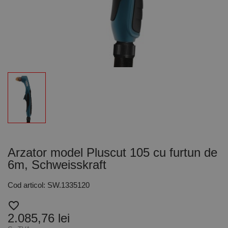
Arzator model Pluscut 105 cu furtun de
6m, Schweisskraft
Cod articol: SW.1335120
favorite_border
2.085,76 lei