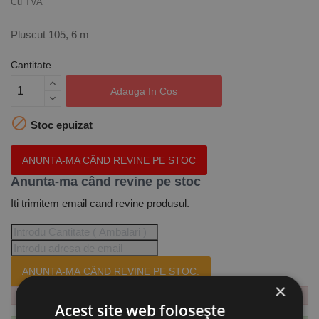
Cu TVA
Pluscut 105, 6 m
Cantitate
Adauga In Cos

Stoc epuizat
ANUNTA-MA CÂND REVINE PE STOC
Anunta-ma când revine pe stoc
Iti trimitem email cand revine produsul.
ANUNTA-MA CÂND REVINE PE STOC.
×
Acest site web folosește