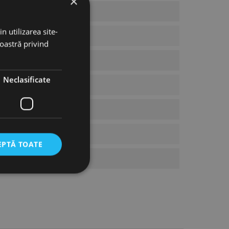
×
n utilizarea site-
noastră privind
Neclasificate
EPTĂ TOATE
icate
torului și gestionarea