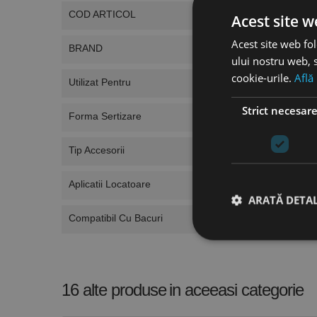
COD ARTICOL
Acest site w
Acest site web fol
BRAND
ului nostru web, s
cookie-urile.
Află
Utilizat Pentru
Strict necesar
Forma Sertizare
Tip Accesorii
Aplicatii Locatoare
ARATĂ DETAL
Compatibil Cu Bacuri
Stri
16 alte produse
in aceeasi categorie
Cookie-urile strict ne
contului. Site-ul web 