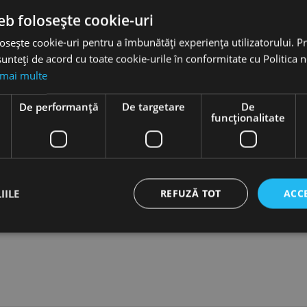
KN.9749681
eb folosește cookie-uri
osește cookie-uri pentru a îmbunătăți experiența utilizatorului. Pri
Knipex
unteți de acord cu toate cookie-urile în conformitate cu Politica 
 mai multe
Pini
e
De performanță
De targetare
De
Soare
funcţionalitate
Locator
Pini Pentru Panouri Solare (Tyco)
IILE
REFUZĂ TOT
ACC
KN.974968
ct necesare
De performanță
De targetare
De funcţionalitate
Neclasif
cesare permit funcționalitatea principală a site-ului web, cum ar fi autentificarea utiliza
nu poate fi utilizat corect fără cookie-uri strict necesare.