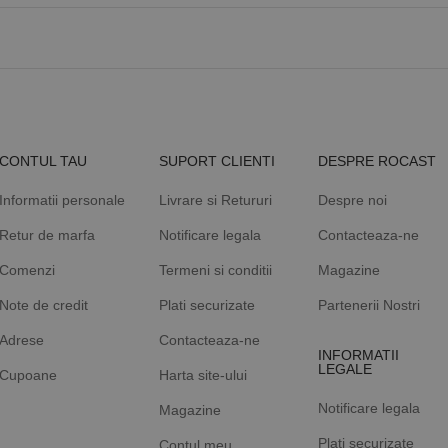
CONTUL TAU
SUPORT CLIENTI
DESPRE ROCAST
Informatii personale
Livrare si Retururi
Despre noi
Retur de marfa
Notificare legala
Contacteaza-ne
Comenzi
Termeni si conditii
Magazine
Note de credit
Plati securizate
Partenerii Nostri
Adrese
Contacteaza-ne
INFORMATII
LEGALE
Cupoane
Harta site-ului
Notificare legala
Magazine
Plati securizate
Contul meu