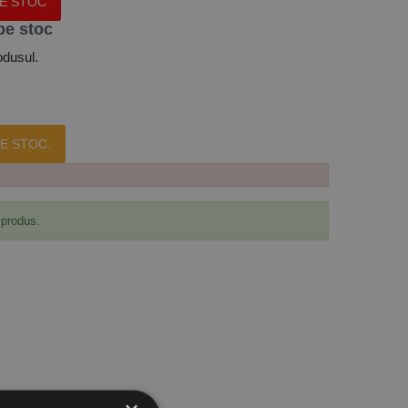
PE STOC
pe stoc
odusul.
E STOC.
 produs.