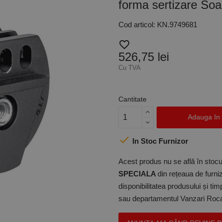
forma sertizare Soa
Cod articol: KN.9749681
favorite_border
526,75 lei
Cu TVA
Cantitate
Adauga In

In Stoc Furnizor
Acest produs nu se află în stocul
SPECIALA
din rețeaua de furniz
disponibilitatea produsului și ti
sau departamentul Vanzari Rocas