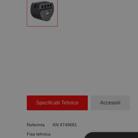
Specificatii Tehnice
Accesorii
Referinta
KN.9749681
Fisa tehnica