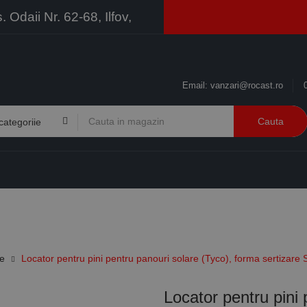
Odaii Nr. 62-68, Ilfov,
Email:
vanzari@rocast.ro
Cauta
BRANDURI
CONTACT
RESURSE
BUSINESS
re
Locator pentru pini pentru panouri solare (Tyco), forma sertizare
Locator pentru pini 