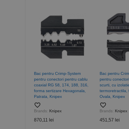
Nume
CookieScriptConse
PHPSESSID
Nume
Bac pentru Crimp-System
Bac pentru Cri
pentru conectori pentru cablu
pentru conectori 
PrestaShop-[abcdef
Nume
Furnizor /
Nume
coaxial RG 58, 174, 188, 316,
scurti, cu izolati
Domeniu
sib_cuid
forma sertizare Hexagonala,
termoretractila,
_ga
uuid
MediaMat
Patrata, Knipex
Ovala, Knipex
sibautoma
favorite_border
favorite_border
Brands:
Knipex
Brands:
Knipex
870,11 lei
451,57 lei
_ga_DLLLWQBGGX