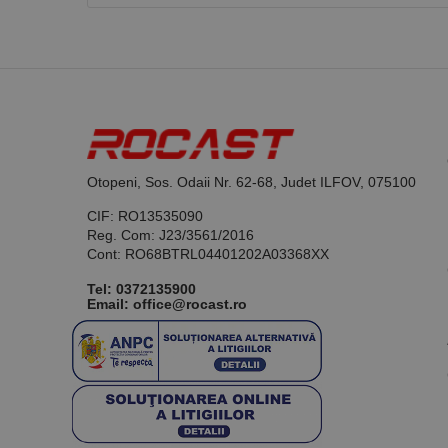
Otopeni, Sos. Odaii Nr. 62-68, Judet ILFOV, 075100
CIF: RO13535090
Reg. Com: J23/3561/2016
Cont: RO68BTRL04401202A03368XX
Tel:
0372135900
Email: office@rocast.ro