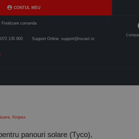

CONTUL MEU
Finalizare comanda
Compa
0372 135 900
Support Online: support@rocast.ro
 Soare, Knipex
pentru panouri solare (Tyco),