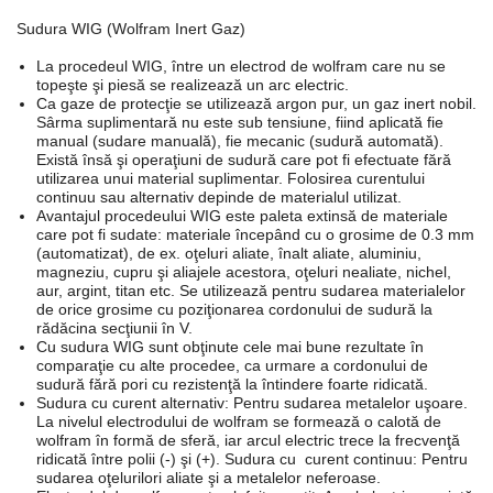
Sudura WIG (Wolfram Inert Gaz)
La procedeul WIG, între un electrod de wolfram care nu se
topeşte şi piesă se realizează un arc electric.
Ca gaze de protecţie se utilizează argon pur, un gaz inert nobil.
Sârma suplimentară nu este sub tensiune, fiind aplicată fie
manual (sudare manuală), fie mecanic (sudură automată).
Există însă şi operaţiuni de sudură care pot fi efectuate fără
utilizarea unui material suplimentar. Folosirea curentului
continuu sau alternativ depinde de materialul utilizat.
Avantajul procedeului WIG este paleta extinsă de
materiale
care pot fi sudate: materiale
începând cu o grosime de 0.3 mm
(automatizat), de ex. oţeluri aliate, înalt aliate, aluminiu,
magneziu, cupru şi aliajele acestora, oţeluri nealiate, nichel,
aur, argint, titan etc. Se utilizează pentru sudarea materialelor
de orice grosime cu poziţionarea cordonului de sudură la
rădăcina secţiunii în V.
Cu sudura WIG sunt obţinute cele mai bune rezultate în
comparaţie cu alte procedee, ca urmare a cordonului de
sudură fără pori cu rezistenţă la întindere foarte ridicată.
Sudura cu curent alternativ: Pentru sudarea metalelor uşoare.
La nivelul electrodului de wolfram se formează o calotă de
wolfram în formă de sferă, iar arcul electric trece la frecvenţă
ridicată între polii (-) şi (+). Sudura cu curent continuu: Pentru
sudarea oţelurilori aliate şi a metalelor neferoase.