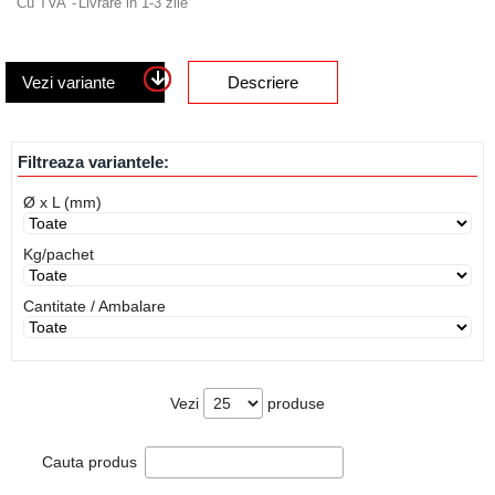
Cu TVA
Livrare in 1-3 zile
Vezi variante
Descriere
Filtreaza variantele:
Ø x L (mm)
Kg/pachet
Cantitate / Ambalare
Vezi
produse
Cauta produs