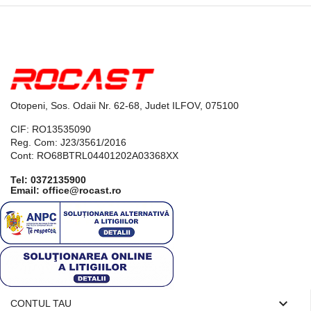
Otopeni, Sos. Odaii Nr. 62-68, Judet ILFOV, 075100
CIF: RO13535090
Reg. Com: J23/3561/2016
Cont: RO68BTRL04401202A03368XX
Tel:
0372135900
Email: office@rocast.ro

CONTUL TAU