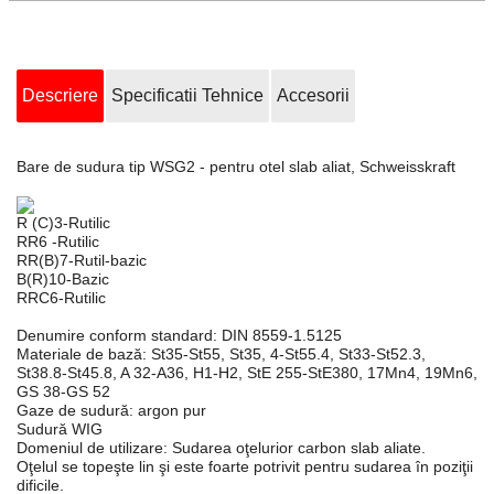
Descriere
Specificatii Tehnice
Accesorii
Bare de sudura tip WSG2 - pentru otel slab aliat, Schweisskraft
R (C)3-Rutilic
RR6 -Rutilic
RR(B)7-Rutil-bazic
B(R)10-Bazic
RRC6-Rutilic
Denumire conform standard:
DIN 8559-1.5125
Materiale de bază:
St35-St55, St35, 4-St55.4, St33-St52.3,
St38.8-St45.8, A 32-A36, H1-H2, StE 255-StE380, 17Mn4, 19Mn6,
GS 38-GS 52
Gaze de sudură:
argon pur
Sudură WIG
Domeniul de utilizare:
Sudarea oţelurior carbon slab aliate.
Oţelul se topeşte lin şi este foarte potrivit pentru sudarea în poziţii
dificile.