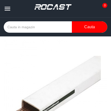
0

Cauta