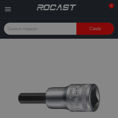
0

Cauta