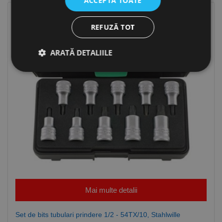
ACCEPTĂ TOATE
REFUZĂ TOT
ARATĂ DETALIILE
Strict necesare
De performanță
De targetare
De funcţionalitate
Neclasificate
Cookie-urile strict necesare permit funcționalitatea
principală a site-ului web, cum ar fi autentificarea
utilizatorului și gestionarea contului. Site-ul web nu
poate fi utilizat corect fără cookie-uri strict necesare.
Furnizor /
Nume
Expirare
Descriere
Domeniu
Mai multe detalii
CookieScriptConsent
1 lună
Acest cookie
CookieScript
este utilizat
www.rocast.ro
de serviciul
Set de bits tubulari prindere 1/2 - 54TX/10, Stahlwille
Cookie-