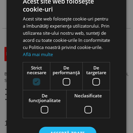
Acest site web folosește
Vezi
produse
cookie-uri
Acest site web folosește cookie-uri pentru
Cauta produs
a îmbunătăți experiența utilizatorului. Prin
utilizarea site-ului nostru web, sunteți de
acord cu toate cookie-urile în conformitate
cu Politica noastră privind cookie-urile.
Află mai multe
Descriere
Specificatii Tehnice
Accesorii
Strict
De
De
necesare
performanță
targetare
Bits cu soclu tubular - prindere 3/8, dimensiuni in milimetri,
Stahlwille
Tip bit: Inbus
Material: Oțel crom-vanadiu, cromat
De
Neclasificate
Lungimi: 52 / 100 / 120 mm
funcţionalitate
16 alte produse
in aceeasi categorie