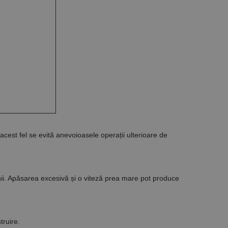
Descriere
ă prin colectarea
ics - care este o
b de date privind
i frecvent utilizat.
rță parte sau de un
rin atribuirea unui
în fiecare solicitare
 despre vizitatori,
a starea sesiunii.
acest fel se evită anevoioasele operații ulterioare de
nii. Apăsarea excesivă și o viteză prea mare pot produce
truire.