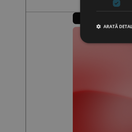
ARATĂ DETAL
Stri
Cookie-urile strict ne
contului. Site-ul web 
Nume
CookieScriptConse
PHPSESSID