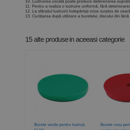
10. Lustruirea uscată poate produce deteriorarea suprafa
11. Pentru a realiza o lustruire uniformă, fără deteriora
12. La sfârșitul lustruirii îndepărtați orice surplus de ce
13. Curățarea după utilizare a buretelui, discului din lână
15 alte produse
in aceeasi categorie
Burete verde pentru lustruit,
Burete rosu pentr