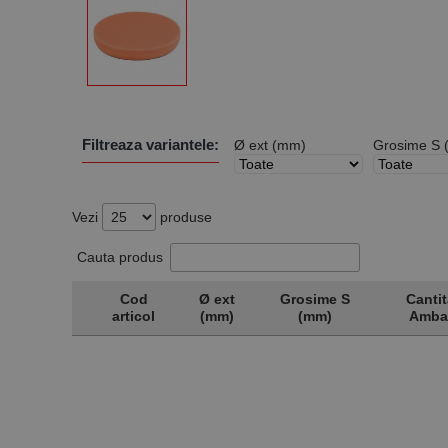
Filtreaza variantele:
Ø ext (mm)
Grosime S 
Vezi
produse
Cauta produs
Cod
Ø ext
Grosime S
Cantit
articol
(mm)
(mm)
Amba
Cod
Ø ext
Grosime S
Cantit
articol
(mm)
(mm)
Amba