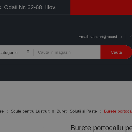
Odaii Nr. 62-68, Ilfov,
Email:
vanzari@rocast.ro
Cauta
BRANDURI
CONTACT
RESURSE
BUSINESS
ire
Scule pentru Lustruit
Bureti, Solutii si Paste
Burete portocal
Burete portocaliu pe