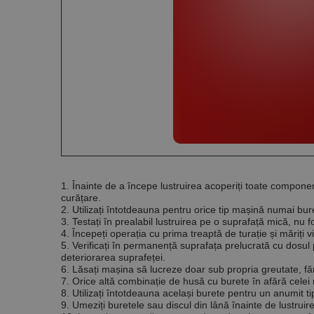
Nume
PrestaShop-[abcdef
Nume
Furnizor /
Nume
Domeniu
sib_cuid
_ga
uuid
MediaMat
sibautoma
_ga_DLLLWQBGGX
1. Înainte de a începe lustruirea acoperiți toate componen
curățare.
2. Utilizați întotdeauna pentru orice tip mașină numai bu
3. Testați în prealabil lustruirea pe o suprafață mică, nu fo
4. Începeți operația cu prima treaptă de turație și măriți
5. Verificați în permanență suprafața prelucrată cu dosu
deteriorarea suprafeței.
6. Lăsați mașina să lucreze doar sub propria greutate, f
7. Orice altă combinație de husă cu burete în afără cel
8. Utilizați întotdeauna același burete pentru un anumit t
9. Umeziți buretele sau discul din lână înainte de lustruir