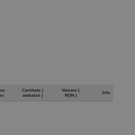
are
Cantitate (
Valoare (
Info
oc
ambalari )
RON )
are
Cantitate (
Valoare (
Info
oc
ambalari )
RON )