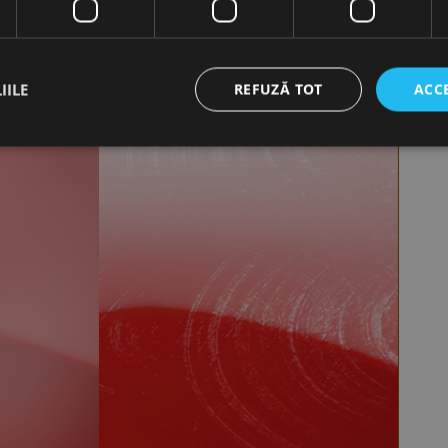
IILE
REFUZĂ TOT
ACC
ct necesare
De performanță
De targetare
De funcţionalitate
Neclasif
cesare permit funcționalitatea principală a site-ului web, cum ar fi autentificarea utiliza
nu poate fi utilizat corect fără cookie-uri strict necesare.
Furnizor /
Expirare
Descriere
Domeniu
nt
1 lună
Acest cookie este utilizat de serviciul Cookie-Script.
CookieScript
preferințele de consimțământ ale cookie-urilor vizitat
www.rocast.ro
ca bannerul cookie Cookie-Script.com să funcționeze 
65 ani 8
Cookie generat de aplicații bazate pe limbajul PHP. A
PHP.net
luni
identificator de scop general utilizat pentru menținer
www.rocast.ro
sesiune ale utilizatorului. În mod normal, este un nu
aleatoriu, modul în care este utilizat poate fi specific
exemplu este menținerea stării de conectare pentru un
pagini.