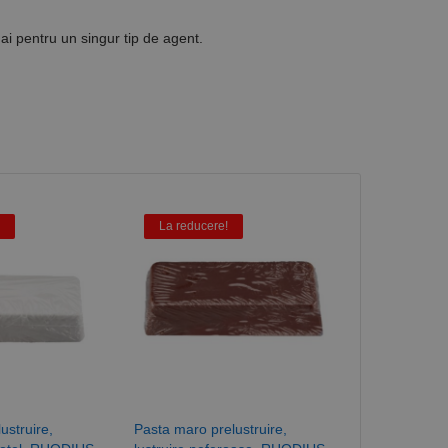
mai pentru un singur tip de agent.
La reducere!
ustruire,
Pasta maro prelustruire,
Suport flexibi