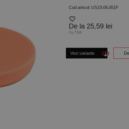
Cod articol: US19.06.051F
favorite_border
De la 25,59 lei
Cu TVA
Vezi variante
De