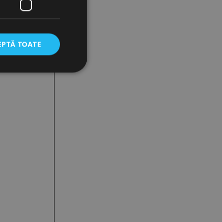
EPTĂ TOATE
icate
torului și gestionarea
com pentru a aminti
orilor. Este necesar
corect.
cesta este un
ea variabilelor de
măr generat
 site-ului, dar un bun
 utilizator între