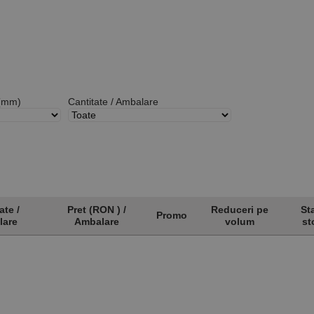
(mm)
Cantitate / Ambalare
ate /
Pret (RON ) /
Reduceri pe
St
Promo
lare
Ambalare
volum
st
ate /
Pret (RON ) /
Promo
Reduceri pe
St
lare
Ambalare
volum
st