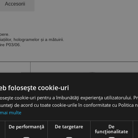
Accesorii
upere.
țiilor, hologramelor și a mătuirii.
ire P03/06.
eb folosește cookie-uri
osește cookie-uri pentru a îmbunătăți experiența utilizatorului. Pri
unteți de acord cu toate cookie-urile în conformitate cu Politica 
 mai multe
e
De performanță
De targetare
De
funcţionalitate