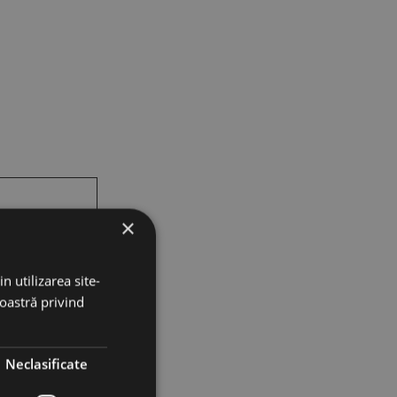
×
n utilizarea site-
noastră privind
Neclasificate