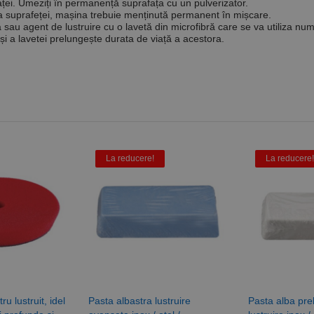
ței. Umeziți în permanență suprafața cu un pulverizator.
rea suprafeței, mașina trebuie menținută permanent în mișcare.
ară sau agent de lustruire cu o lavetă din microfibră care se va utiliza nu
 și a lavetei prelungește durata de viață a acestora.
La reducere!
La reducere!
u lustruit, idel
Pasta albastra lustruire
Pasta alba prel