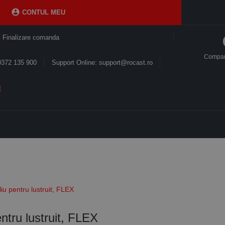

CONTUL MEU
Finalizare comanda
Compa
0372 135 900
Support Online: support@rocast.ro
iu pentru lustruit, FLEX
ntru lustruit, FLEX