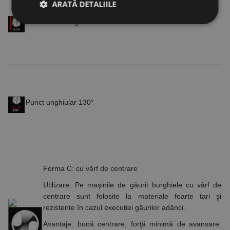
ARATĂ DETALIILE
Adâncimea de găurire 5 x diametru
Strict necesare
De performanță
De targetare
De funcţionalitate
Neclasificate
Cookie-urile strict necesare permit funcționalitatea
principală a site-ului web, cum ar fi autentificarea
Punct unghiular 130°
utilizatorului și gestionarea contului. Site-ul web nu
poate fi utilizat corect fără cookie-uri strict necesare.
Furnizor /
Nume
Expirare
Descriere
Domeniu
CookieScriptConsent
1 lună
Acest cookie
CookieScript
este utilizat
www.rocast.ro
Forma C: cu vârf de centrare
de serviciul
Cookie-
Utilizare
: Pe maşinile de găurit burghiele cu vârf de
Script.com
pentru a
centrare sunt folosite la materiale foarte tari şi
aminti
preferințele
rezistente în cazul execuției găurilor adânci.
de
consimțământ
Avantaje
: bună centrare, forţă minimă de avansare.
ale cookie-