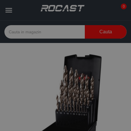
0

Cauta