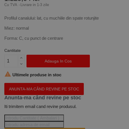
Cu TVA
Livrare in 1-3 zile
Profilul canalului: lat, cu muchiile din spate rotunjite
Miez: normal
Forma: C, cu punct de centrare
Cantitate
Adauga In Cos

Ultimele produse in stoc
ANUNTA-MA CÂND REVINE PE STOC
Anunta-ma când revine pe stoc
Iti trimitem email cand revine produsul.