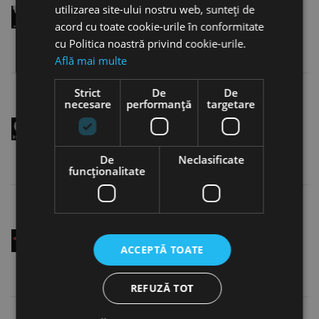
utilizarea site-ului nostru web, sunteți de
acord cu toate cookie-urile în conformitate
cu Politica noastră privind cookie-urile.
Află mai multe
Strict
De
De
necesare
performanță
targetare
Coadă cu suprafață de prindere triplă
De
Neclasificate
funcţionalitate
Tăiș pe dreapta
ACCEPTĂ TOATE
REFUZĂ TOT