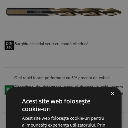
Burghiu elicoidal scurt cu coadă cilindrică
Oțel rapid foarte performant cu 5% procent de cobalt
Capacitate de deformare mare și duritate la cald, pentru
×
găurirea materialelor greu de prelucrat cu o rezistență de
până la 1100 N/mm²
Acest site web folosește
cookie-uri
Acest site web folosește cookie-uri pentru
a îmbunătăți experiența utilizatorului. Prin