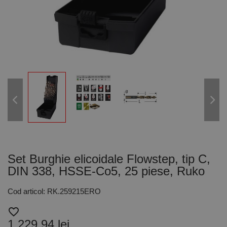
Set Burghie elicoidale Flowstep, tip C,
DIN 338, HSSE-Co5, 25 piese, Ruko
Cod articol: RK.259215ERO
favorite_border
1.229,94 lei