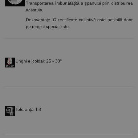
Transportarea îmbunătăţită a şpanului prin distribuirea
urilor
vizitatorilor.
acestuia.
Este necesar
ca bannerul
Dezavantaje
: O rectificare calitativă este posibilă doar
cookie
Cookie-
pe mașini specializate.
Script.com să
funcționeze
corect.
Google
Privacy Policy
PHPSESSID
65 ani 8
Cookie
PHP.net
luni
generat de
www.rocast.ro
aplicații
bazate pe
Unghi elicoidal: 25 - 30°
limbajul PHP.
Acesta este un
identificator
de scop
general
utilizat pentru
menținerea
variabilelor de
sesiune ale
utilizatorului.
În mod
Toleranță: h8
normal, este
un număr
generat
aleatoriu,
modul în care
este utilizat
poate fi