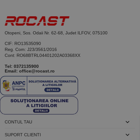
site-urilor.
_ga_DLLLWQBGGX
.rocast.ro
2 ani
Acest cookie
este folosit
de Google
Analytics
pentru a
Otopeni, Sos. Odaii Nr. 62-68, Judet ILFOV, 075100
persista
starea
CIF: RO13535090
sesiunii.
Reg. Com: J23/3561/2016
Cont: RO68BTRL04401202A03368XX
Tel:
0372135900
Email: office@rocast.ro

CONTUL TAU

SUPORT CLIENTI