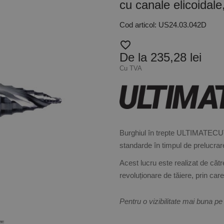
cu canale elicoidal
Cod articol: US24.03.042D
favorite_border
De la 235,28 lei
Cu TVA
Burghiul în trepte ULTIMATECUT
standarde în timpul de prelucra
Acest lucru este realizat de căt
revoluționare de tăiere, prin car
Pentru o vizibilitate mai buna pe 