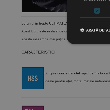
Burghiul în trepte
ULTIMATECUT
revoluționează procesu
ARATĂ DETAL
Acest lucru este realizat de către burghiul în trepte de la
Acesta înseamnă mai puține scule necesare, nicio schimbar
CARACTERISTICI
Stri
Cookie-urile strict ne
contului. Site-ul web 
Burghie conice din oțel rapid de înaltă cali
Nume
Ideale pentru oțel, fontă, metale neferoas
CookieScriptConse
PHPSESSID