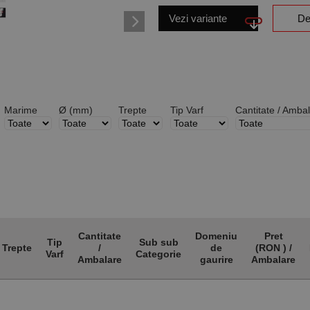
Vezi variante
De
Marime
Ø (mm)
Trepte
Tip Varf
Cantitate / Amba
Cantitate
Domeniu
Pret
Tip
Sub sub
Trepte
/
de
(RON ) /
Varf
Categorie
Ambalare
gaurire
Ambalare
Trepte
Tip
Cantitate
Sub sub
Domeniu
Pret
Varf
/
Categorie
de
(RON ) /