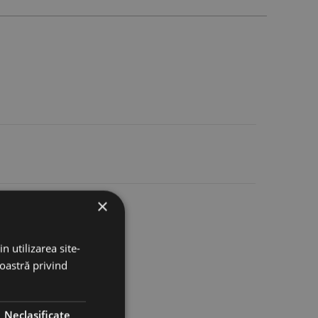
×
otunde
n utilizarea site-
noastră privind
mai multe găuri
Neclasificate
ulatori