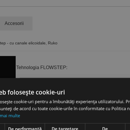
Accesorii
ep - cu canale elicoidale, Ruko
Tehnologia FLOWSTEP:
Centrare perfectă, evitând alunecarea chiar și pe suprafețe r
eb folosește cookie-uri
Proces de găurire ușor și lin, fără blocare în material
osește cookie-uri pentru a îmbunătăți experiența utilizatorului. Pri
Găurire extrem de rapidă și cu economie de energie
unteți de acord cu toate cookie-urile în conformitate cu Politica 
Economie de timp de până la 75%
 mai multe
Durată de viață a sculei semnificativ mai mare - până la 6 ori 
e
De performanță
De targetare
De
Performanță optimă la utilizarea cu mașinile de găurit cu acum