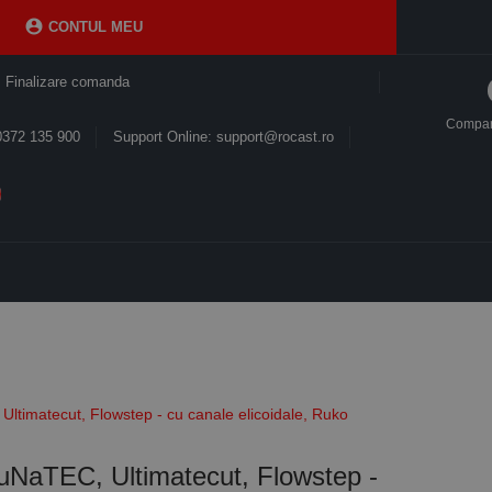

CONTUL MEU
Finalizare comanda
Compa
0372 135 900
Support Online: support@rocast.ro
Ultimatecut, Flowstep - cu canale elicoidale, Ruko
RuNaTEC, Ultimatecut, Flowstep -