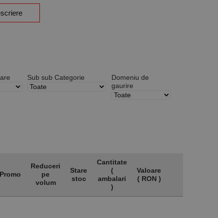
scriere
lare
Sub sub Categorie
Domeniu de
gaurire
Cantitate
Reduceri
Stare
(
Valoare
Promo
pe
Info
stoc
ambalari
( RON )
volum
)
Promo
Reduceri
Stare
Cantitate
Valoare
Info
pe
stoc
(
( RON )