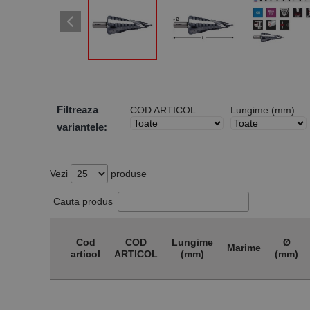
Filtreaza
COD ARTICOL
Lungime (mm)
variantele:
Vezi
produse
Cauta produs
Cod
COD
Lungime
Ø
Marime
articol
ARTICOL
(mm)
(mm)
Cod
COD
Lungime
Marime
Ø
articol
ARTICOL
(mm)
(mm)