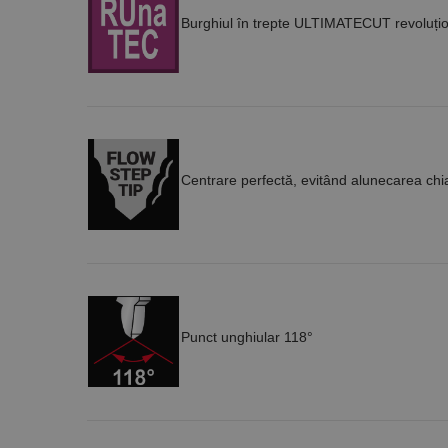
Burghiul în trepte
ULTIMATECUT
revoluți
Nume
PrestaShop-[abcdef
Nume
Furnizor /
Nume
Domeniu
sib_cuid
_ga
uuid
MediaMat
sibautoma
Centrare perfectă, evitând alunecarea chia
_ga_DLLLWQBGGX
Punct unghiular 118°