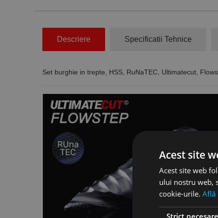
Descriere
Specificatii Tehnice
Set burghie in trepte, HSS, RuNaTEC, Ultimatecut, Flowst
Acest site w
Acest site web fol
ului nostru web, s
cookie-urile.
Află
Strict necesar