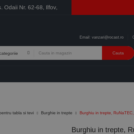
Odaii Nr. 62-68, Ilfov,
Email:
vanzari@rocast.ro
Cauta
BRANDURI
CONTACT
RESURSE
BUSINESS
entru tabla si tevi
Burghie in trepte
Burghiu in trepte, RuNaTEC, 
Burghiu in trepte, 