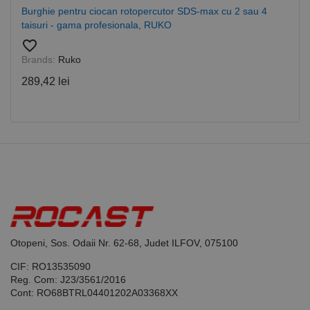
funcționeze
Burghie pentru ciocan rotopercutor SDS-max cu 2 sau 4
corect.
Google
taisuri - gama profesionala, RUKO
Privacy Policy
PHPSESSID
65 ani 8
Cookie
PHP.net
favorite_border
luni
generat de
www.rocast.ro
aplicații
Brands:
Ruko
bazate pe
limbajul PHP.
289,42 lei
Acesta este un
identificator
de scop
general
utilizat pentru
menținerea
variabilelor de
sesiune ale
utilizatorului.
În mod
normal, este
un număr
generat
aleatoriu,
modul în care
este utilizat
poate fi
Otopeni, Sos. Odaii Nr. 62-68, Judet ILFOV, 075100
specific site-
ului, dar un
CIF: RO13535090
bun exemplu
este
Reg. Com: J23/3561/2016
menținerea
Cont: RO68BTRL04401202A03368XX
stării de
conectare