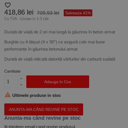
favorite_border
418,86 lei
709,93 lei
Salveaza 41%
Cu TVA
Livrare in 1-3 zile
Durată de viață de 2 ori mai lungă la găurirea în beton armat
Burghie cu 4 tăișuri (4 x 90°) ce asigură cele mai bune
performanțe în găurirea betonului armat
Durată de viață ridicată datorită vârfurilor din carbură sudată
Cantitate
Adauga In Cos

Ultimele produse in stoc
ANUNTA-MA CÂND REVINE PE STOC
Anunta-ma când revine pe stoc
Iti trimitem email cand revine produsul.