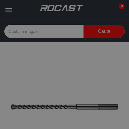
0

Cauta