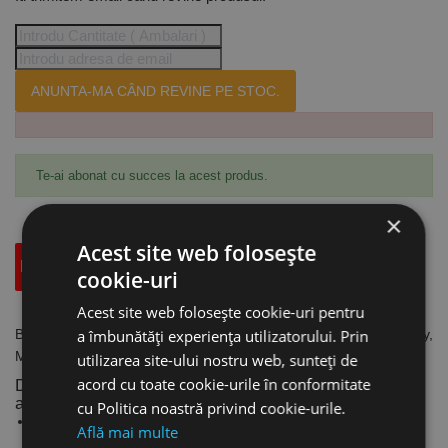
ANUNTA-MA CÂND REVINE PE STOC.
Te-ai abonat cu succes la acest produs.
×
Acest site web folosește
Descriere
Specificatii Tehnice
Accesorii
cookie-uri
Acest site web folosește cookie-uri pentru
Burghie pentru ciocan rotopercutor SDS-Max - gama Heavy-Duty,
a îmbunătăți experiența utilizatorului. Prin
MILWAUKEE
utilizarea site-ului nostru web, sunteți de
acord cu toate cookie-urile în conformitate
Durată de viață de 2 ori mai lungă la găurirea în beton
armat.
cu Politica noastră privind cookie-urile.
Burghie cu 4 tăișuri (4 x 90°) ce asigură cele mai bune
Află mai multe
performanțe în găurirea betonului armat