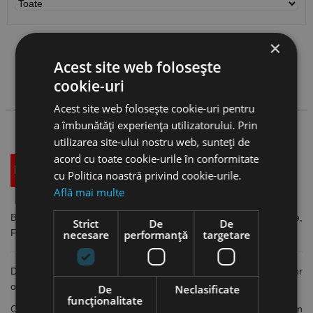
×
Vezi
produse
Acest site web folosește
cookie-uri
Cauta produs
Acest site web folosește cookie-uri pentru
a îmbunătăți experiența utilizatorului. Prin
utilizarea site-ului nostru web, sunteți de
acord cu toate cookie-urile în conformitate
Descriere
Specificatii Tehnice
Accesorii
cu Politica noastră privind cookie-urile.
Află mai multe
Burghie SDS Plus cu 2 taisuri, pentru beton, calcar, zidarie,
Strict
De
De
Format
necesare
performanță
targetare
Designului agresiv al vârfului și spiralei, permițând un transfer
optim al energiei de impact
De
Neclasificate
funcţionalitate
Certificare (PGM) în conformitate cu cerințele Institutului German