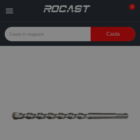
0

Cauta