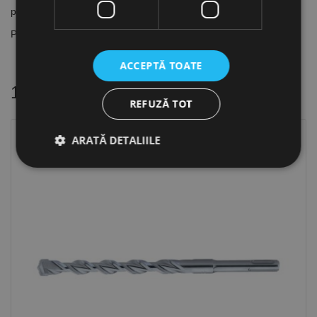
pentru Tehnică de Construcții (DIBt)
Pentru beton, calcar, zidărie
ACCEPTĂ TOATE
16 alte produse
in aceeasi categorie
REFUZĂ TOT
ARATĂ DETALIILE
-41%
Strict necesare
De performanță
De targetare
De funcţionalitate
Neclasificate
Cookie-urile strict necesare permit funcționalitatea
principală a site-ului web, cum ar fi autentificarea
utilizatorului și gestionarea contului. Site-ul web nu
poate fi utilizat corect fără cookie-uri strict necesare.