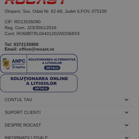
general
utilizat pentru
menținerea
Otopeni, Sos. Odaii Nr. 62-68, Judet ILFOV, 075100
variabilelor de
sesiune ale
CIF: RO13535090
utilizatorului.
În mod
Reg. Com: J23/3561/2016
normal, este
Cont: RO68BTRL04401202A03368XX
un număr
generat
Tel:
0372135900
aleatoriu,
Email: office@rocast.ro
modul în care
este utilizat
poate fi
specific site-
ului, dar un
bun exemplu
este
menținerea
stării de
conectare
pentru un
utilizator între

CONTUL TAU
pagini.

SUPORT CLIENTI

DESPRE ROCAST
Furnizor /
Nume
Expirare
Descriere
Domeniu

INFORMATII LEGALE