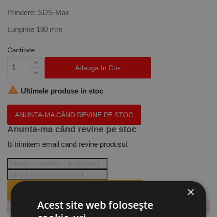
Prindere: SDS-Max
Lungime 180 mm
Cantitate
Adauga In Cos

Ultimele produse in stoc
ANUNTA-MA CÂND REVINE PE STOC
Anunta-ma când revine pe stoc
Iti trimitem email cand revine produsul.
×
ANUNTA-MA CÂND REVINE PE STOC.
Acest site web folosește