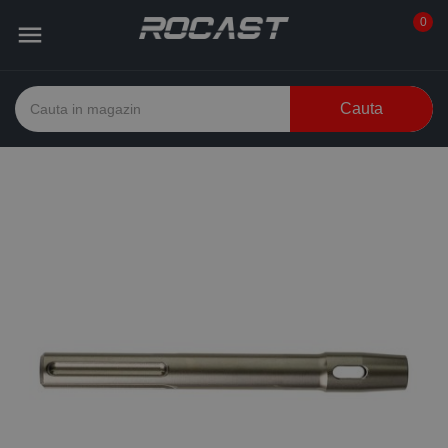
0

Cauta