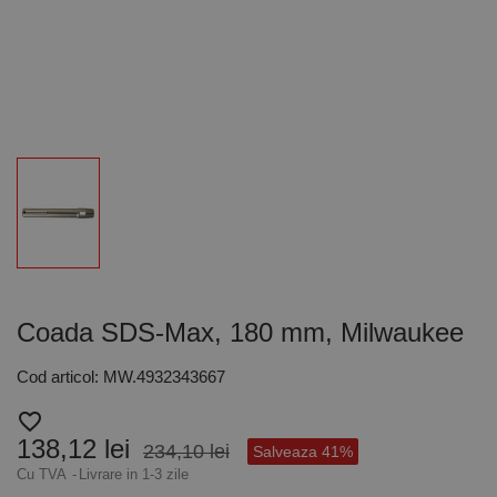
Coada SDS-Max, 180 mm, Milwaukee
Cod articol: MW.4932343667
favorite_border
138,12 lei
234,10 lei
Salveaza 41%
Cu TVA
Livrare in 1-3 zile