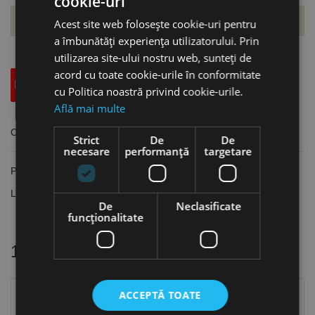
cookie-uri
Te-ai abonat cu succes la acest produs.
Acest site web folosește cookie-uri pentru
a îmbunătăți experiența utilizatorului. Prin
utilizarea site-ului nostru web, sunteți de
acord cu toate cookie-urile în conformitate
Descriere
Specificatii Tehnice
Accesorii
cu Politica noastră privind cookie-urile.
Află mai multe
Coada SDS-Max, 180 mm, Milwaukee
Strict
De
De
necesare
performanță
targetare
Prindere: SDS-Max
Lungime 180 mm
De
Neclasificate
funcţionalitate
16 alte produse
in aceeasi categorie
ACCEPTĂ TOATE