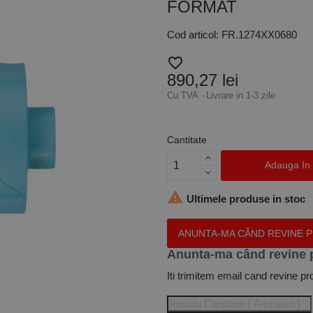
FORMAT
Cod articol: FR.1274XX0680
favorite_border
890,27 lei
Cu TVA
Livrare in 1-3 zile
Cantitate
Adauga In

Ultimele produse in stoc
ANUNTA-MA CÂND REVINE 
Anunta-ma când revine 
Iti trimitem email cand revine pr