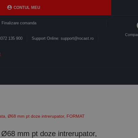

CONTUL MEU
Finalizare comanda
Compa
0372 135 900
Support Online: support@rocast.ro
ata, Ø68 mm pt doze intrerupator, FORMAT
 Ø68 mm pt doze intrerupator,