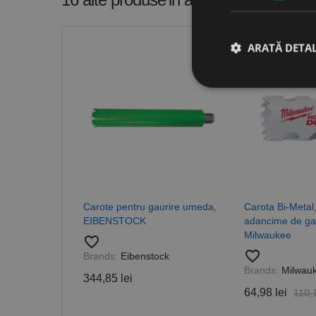
ARATĂ DETAL
-41%
Stri
Cookie-urile strict ne
contului. Site-ul web 
Nume
Carote pentru gaurire umeda,
Carota Bi-Metal
CookieScriptConse
EIBENSTOCK
adancime de ga
Milwaukee
favorite_border
PHPSESSID
favorite_border
Brands:
Eibenstock
Brands:
Milwau
344,85 lei
64,98 lei
110,1