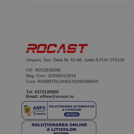
Nume
PrestaShop-[abcdef
Nume
Furnizor /
Nume
Domeniu
sib_cuid
_ga
uuid
MediaMat
sibautoma
Otopeni, Sos. Odaii Nr. 62-68, Judet ILFOV, 075100
_ga_DLLLWQBGGX
CIF: RO13535090
Reg. Com: J23/3561/2016
Cont: RO68BTRL04401202A03368XX
Tel:
0372135900
Email: office@rocast.ro