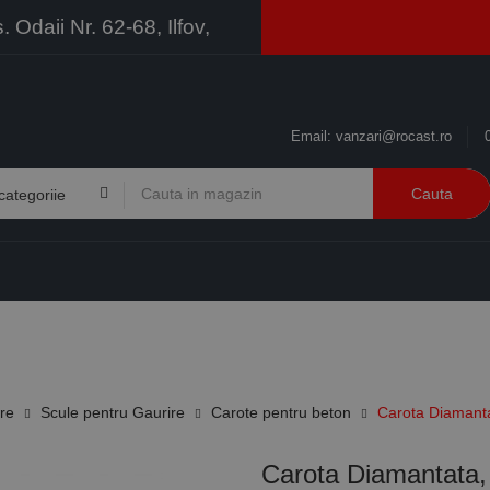
Odaii Nr. 62-68, Ilfov,
Email:
vanzari@rocast.ro
Cauta
BRANDURI
CONTACT
RESURSE
BUSINESS
ire
Scule pentru Gaurire
Carote pentru beton
Carota Diamant
Carota Diamantata,