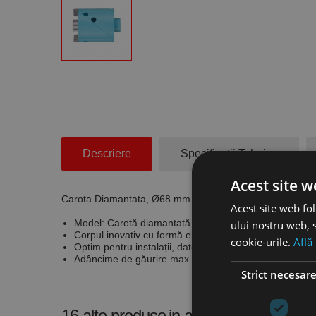
Descriere
Specificatii Tehnice
Acest site w
Carota Diamantata, Ø68 mm pt doze intrerupator, FOR
Acest site web fol
Model: Carotă diamantată pentru prize cu tăișuri High 
ului nostru web, s
Corpul inovativ cu formă elicoidală specială asigură un
cookie-urile.
Află
Optim pentru instalații, datorită tăierii precise la găur
Adâncime de găurire max. 60 mm.
Strict necesar
16 alte produse
in aceeasi categorie