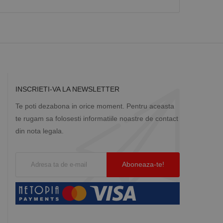
Descriere
ă prin colectarea
ics - care este o
b de date privind
i frecvent utilizat.
rță parte sau de un
rin atribuirea unui
în fiecare solicitare
 despre vizitatori,
INSCRIETI-VA LA NEWSLETTER
a starea sesiunii.
Te poti dezabona in orice moment. Pentru aceasta
te rugam sa folosesti informatiile noastre de contact
din nota legala.