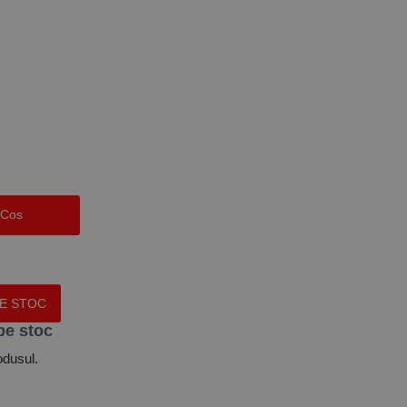
 Cos
PE STOC
pe stoc
odusul.