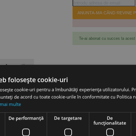
ANUNTA-MA CÂND REVINE P
Te-ai abonat cu succes la acest
Accesorii
eb folosește cookie-uri
MAT
osește cookie-uri pentru a îmbunătăți experiența utilizatorului. Pri
End din diamant extrem de rezistente, pentru capacitate mare de despri
unteți de acord cu toate cookie-urile în conformitate cu Politica 
 transport rapid al materialului și uzură redusă a segmentelor. Rezultate
 mai multe
ire uscată cu uzură redusă.
e
De performanță
De targetare
De
funcţionalitate