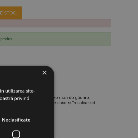
E STOC.
 produs.
×
n utilizarea site-
ndere a materialului și viteze mari de găurire.
noastră privind
 extrem de precise și curate chiar și în calcar ud.
Neclasificate