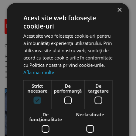
×
Acest site web folosește
cookie-uri
Descriere
Specificatii Tehnice
Accesorii
Acest site web folosește cookie-uri pentru
a îmbunătăți experiența utilizatorului. Prin
Carote pentru gaurire uscata, EIBENSTOCK
utilizarea site-ului nostru web, sunteți de
Recomandate pentru:
acord cu toate cookie-urile în conformitate
cărămidă
cu Politica noastră privind cookie-urile.
mortar
Află mai multe
ceramică
alte materiale abrazive
Strict
De
De
necesare
performanță
targetare
De
Neclasificate
funcţionalitate