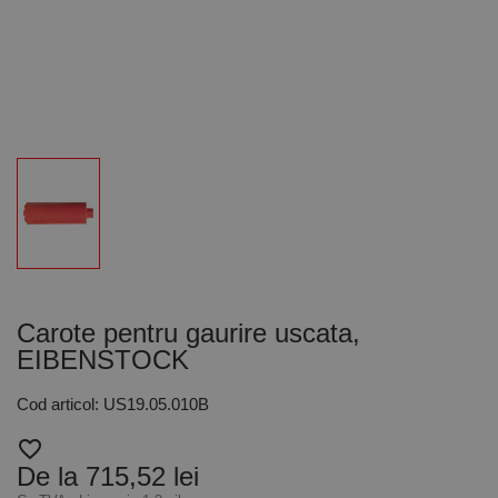
Carote pentru gaurire uscata,
EIBENSTOCK
Cod articol: US19.05.010B
favorite_border
De la 715,52 lei