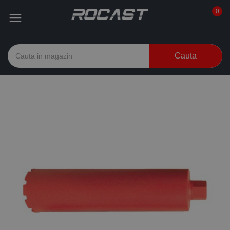
0

Cauta