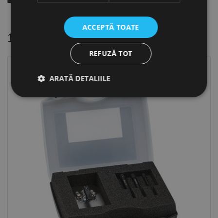
ACCEPTĂ TOATE
16 alte produse
in aceeasi categorie
REFUZĂ TOT
La reducere!
ARATĂ DETALIILE
Strict necesare
De performanță
De targetare
De funcţionalitate
Neclasificate
Cookie-urile strict necesare permit funcționalitatea
principală a site-ului web, cum ar fi autentificarea
utilizatorului și gestionarea contului. Site-ul web nu
poate fi utilizat corect fără cookie-uri strict necesare.
Furnizor /
Nume
Expirare
Descriere
Domeniu