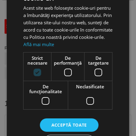
Acest site web folosește cookie-uri pentru
a îmbunătăți experiența utilizatorului. Prin
utilizarea site-ului nostru web, sunteți de
Specificatii Tehnice
Accesorii
acord cu toate cookie-urile în conformitate
cu Politica noastră privind cookie-urile.
Află mai multe
Fisa tehnica
Strict
De
De
COD ARTICOL
US19.05.023D08
necesare
performanță
targetare
BRAND
Flex
De
Neclasificate
funcţionalitate
16 alte produse
in aceeasi categorie
ACCEPTĂ TOATE