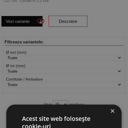
Cu TVA
Livrare in 1-3 zile
Vezi variante
Descriere
Filtreaza variantele:
Ø ext (mm)
Ø int (mm)
Cantitate / Ambalare
Vezi
produse
×
Acest site web folosește
Cauta produs
cookie-uri