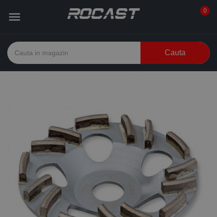
0

Cauta