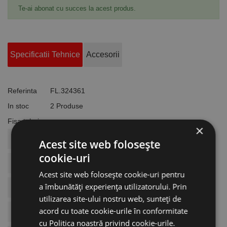
Te-ai abonat cu succes la acest produs.
Specificatii Tehnice
Accesorii
Referinta
FL.324361
In stoc
2 Produse
Fisa tehnica
×
COD ARTICOL
FL.324361
Acest site web folosește
cookie-uri
Dimensiuni
Ø 125 X 28 X 23.5 Mm
Acest site web folosește cookie-uri pentru
a îmbunătăți experiența utilizatorului. Prin
BRAND
Flex
utilizarea site-ului nostru web, sunteți de
acord cu toate cookie-urile în conformitate
Model
Screed-Jet
cu Politica noastră privind cookie-urile.