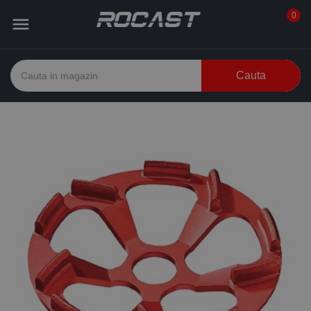
0

Cauta