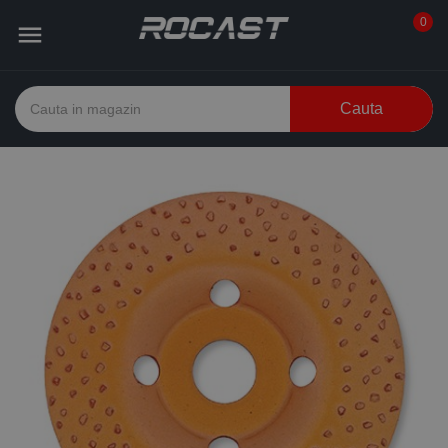
0

Cauta