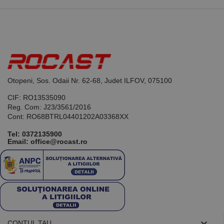
limbajul PHP.
Acesta este un
identificator
de scop
general
utilizat pentru
menținerea
variabilelor de
sesiune ale
utilizatorului.
În mod
Otopeni, Sos. Odaii Nr. 62-68, Judet ILFOV, 075100
normal, este
un număr
generat
CIF: RO13535090
aleatoriu,
Reg. Com: J23/3561/2016
modul în care
Cont: RO68BTRL04401202A03368XX
este utilizat
poate fi
specific site-
Tel:
0372135900
ului, dar un
Email: office@rocast.ro
bun exemplu
este
menținerea
stării de
conectare
pentru un
utilizator între
pagini.

CONTUL TAU