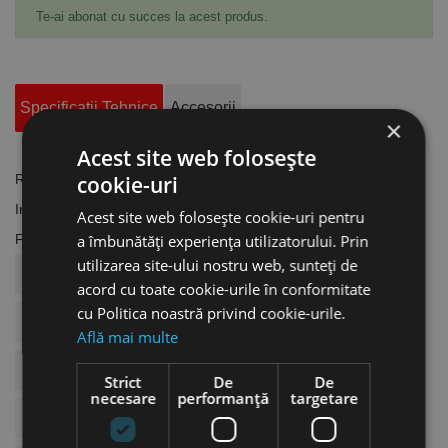
Te-ai abonat cu succes la acest produs.
Specificatii Tehnice
Accesorii
×
Acest site web folosește
Referinta
cookie-uri
EB.37108
In stoc
2 Produse
Acest site web folosește cookie-uri pentru
Fisa tehnica
a îmbunătăți experiența utilizatorului. Prin
utilizarea site-ului nostru web, sunteți de
COD ARTICOL
EB.37108
acord cu toate cookie-urile în conformitate
cu Politica noastră privind cookie-urile.
BRAND
Eibenstock
Află mai multe
Model
Universal
Strict
De
De
necesare
performanță
targetare
Granulatie
Fina