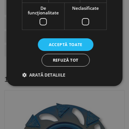
Utilizat Pentru
Scule - Beton Zidarie Sticla
De
Neclasificate
Lemn
funcţionalitate
Ø Ext (mm)
125
Prindere Flansa
Ø 45 Mm
ACCEPTĂ TOATE
Pentru Masinile
EBS 125.4 O-EBS 125.4 RO
REFUZĂ TOT
ARATĂ DETALIILE
16 alte produse
in aceeasi categorie
Strict necesare
De performanță
De targetare
De funcţionalitate
Neclasificate
Cookie-urile strict necesare permit funcționalitatea