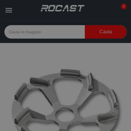
0

Cauta