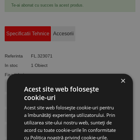
Te-ai abonat cu succes la acest produs.
Specificatii Tehnice
Accesorii
Referinta
FL.323071
In stoc
1 Obiect
Fisa tehnica
×
COD ARTICOL
FL.323071
Acest site web folosește
cookie-uri
Dimensiuni
Ø 125 X 28 X 23.5 Mm
Acest site web folosește cookie-uri pentru
a îmbunătăți experiența utilizatorului. Prin
BRAND
Flex
utilizarea site-ului nostru web, sunteți de
acord cu toate cookie-urile în conformitate
Model
Termo-Jet
cu Politica noastră privind cookie-urile.