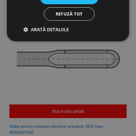
REFUZĂ TOT
ARATĂ DETALIILE
Strict necesare
De performanță
De targetare
De funcţionalitate
Neclasificate
Cookie-urile strict necesare permit funcționalitatea
principală a site-ului web, cum ar fi autentificarea
utilizatorului și gestionarea contului. Site-ul web nu
poate fi utilizat corect fără cookie-uri strict necesare.
Furnizor /
Nume
Expirare
Descriere
Domeniu
Mai multe detalii
CookieScriptConsent
1 lună
Acest cookie
CookieScript
este utilizat
www.rocast.ro
Dalta pentru ciocane electrice prindere SDS max,
de serviciul
Cookie-
RENNSTEIG