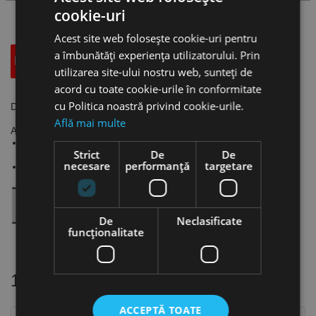
cookie-uri
Acest site web folosește cookie-uri pentru
a îmbunătăți experiența utilizatorului. Prin
Descriere
Specificatii Tehnice
Accesorii
utilizarea site-ului nostru web, sunteți de
acord cu toate cookie-urile în conformitate
cu Politica noastră privind cookie-urile.
Dalta pentru ciocane electrice prindere SDS max, RENNSTEIG
Află mai multe
Aplicații:
Lucrări generale de sfărâmare și demolare în zidărie, beton
Strict
De
De
sau rocă.
necesare
performanță
targetare
Realizează un bun efect de spargere direcţională.
De
Neclasificate
funcţionalitate
16 alte produse
in aceeasi categorie
ACCEPTĂ TOATE