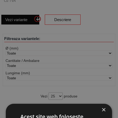
Cu TVA
Vezi variante
Descriere
Filtreaza variantele:
Ø (mm)
Cantitate / Ambalare
Lungime (mm)
Vezi
produse
×
Cauta produs
Acest site web folosește