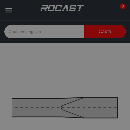
0

Cauta