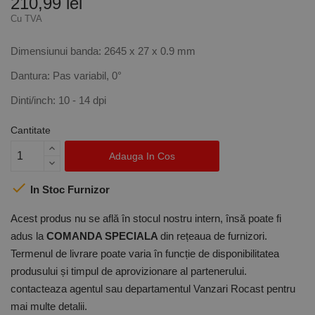
210,99 lei
Cu TVA
Dimensiunui banda: 2645 x 27 x 0.9 mm
Dantura: Pas variabil, 0°
Dinti/inch: 10 - 14 dpi
Cantitate
Adauga In Cos

In Stoc Furnizor
Acest produs nu se află în stocul nostru intern, însă poate fi
adus la
COMANDA SPECIALA
din rețeaua de furnizori.
Termenul de livrare poate varia în funcție de disponibilitatea
produsului și timpul de aprovizionare al partenerului.
contacteaza agentul sau departamentul Vanzari Rocast pentru
mai multe detalii.