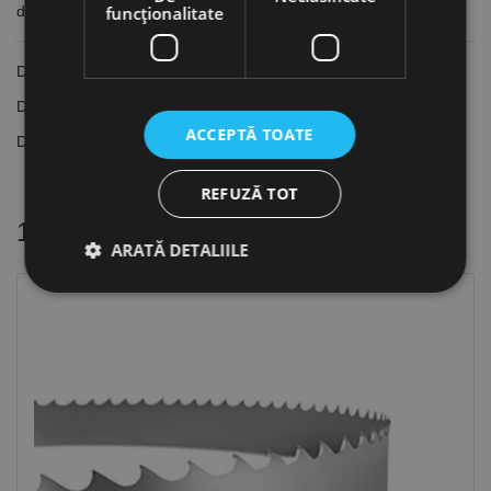
dpi, Optimum
funcţionalitate
Dimensiunui banda: 2645 x 27 x 0.9 mm
Dantura: Pas variabil, 0°
ACCEPTĂ TOATE
Dinti/inch: 10 - 14 dpi
REFUZĂ TOT
16 alte produse
in aceeasi categorie
ARATĂ DETALIILE
Strict necesare
De performanță
De targetare
De funcţionalitate
Neclasificate
Cookie-urile strict necesare permit funcționalitatea
principală a site-ului web, cum ar fi autentificarea
utilizatorului și gestionarea contului. Site-ul web nu