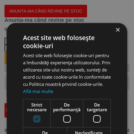
ANUNTA-MA CÂND REVINE PE STOC
Anunta-ma când revine pe stoc
×
Iti trimitem email cand revine produsul.
Acest site web folosește
cookie-uri
Acest site web folosește cookie-uri pentru
ANUNTA-MA CÂND REVINE PE STOC.
a îmbunătăți experiența utilizatorului. Prin
utilizarea site-ului nostru web, sunteți de
acord cu toate cookie-urile în conformitate
Te-ai abonat cu succes la acest produs.
cu Politica noastră privind cookie-urile.
Află mai multe
Strict
De
De
necesare
performanță
targetare
Descriere
Specificatii Tehnice
Accesorii
Banda Bi-Metal M42 2645 x 27 x 0.9 mm, pas variabil, 0°, 10 - 14
De
Neclasificate