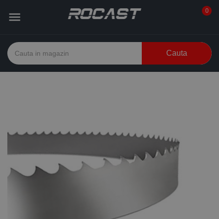
0

Cauta