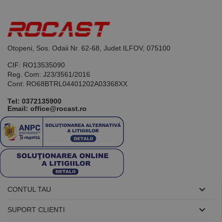
identificator
de scop
general
utilizat pentru
menținerea
variabilelor de
sesiune ale
Otopeni, Sos. Odaii Nr. 62-68, Judet ILFOV, 075100
utilizatorului.
În mod
CIF: RO13535090
normal, este
un număr
Reg. Com: J23/3561/2016
generat
Cont: RO68BTRL04401202A03368XX
aleatoriu,
modul în care
este utilizat
Tel:
0372135900
poate fi
Email: office@rocast.ro
specific site-
ului, dar un
bun exemplu
este
menținerea
stării de
conectare
pentru un
utilizator între
pagini.

CONTUL TAU

SUPORT CLIENTI