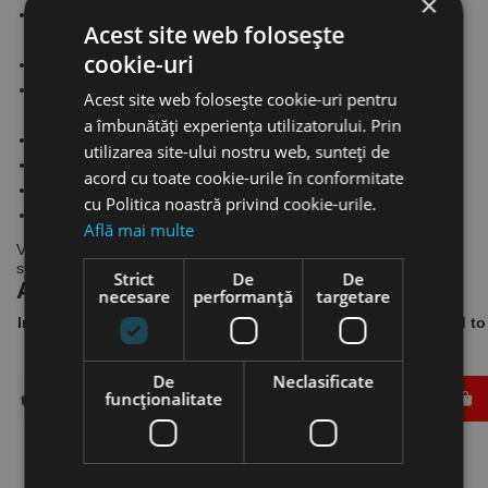
×
Standul BST 182 VS se fixează cu ancore, disponibile ca
Acest site web folosește
accesorii
cookie-uri
Schimbarea vitezelor se face simplu, fără scule suplimentare
Dispune de sistemul de protecţie împotriva electrocutării
Acest site web folosește cookie-uri pentru
accidentale, integrat pe cablu, PRCD
a îmbunătăți experiența utilizatorului. Prin
Alimentare 230 V
utilizarea site-ului nostru web, sunteți de
Prinderea sculă, dublă: G 1/2” interior + 1 1/4” exterior
acord cu toate cookie-urile în conformitate
Înălţimea coloanei 995 mm
cu Politica noastră privind cookie-urile.
Cursă utilă 700 mm
Află mai multe
Volumul livrării pentru unitatea DBE 162
: maşina ETN 162/3 +
stand BST 182 VS, fără accesorii
Strict
De
De
ACCESORII
necesare
performanță
targetare
Image
Reference
Name
Available
Price
Add to
Accesoriu
pentru
De
Neclasificate
carotiere -
funcţionalitate
EB.35910
Bloc pentru
1
123,11 lei
ascutire 200 x
100 x 50 mm,
EIBENSTOCK
Accesoriu