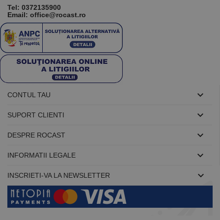
calcula
Tel:
0372135900
datele
Email: office@rocast.ro
despre
vizitatori,
sesiuni și
campanii
pentru
rapoartele
de analiză a
site-urilor.
_ga_DLLLWQBGGX
.rocast.ro
2 ani
Acest cookie
este folosit

CONTUL TAU
de Google
Analytics
pentru a

SUPORT CLIENTI
persista
starea
sesiunii.

DESPRE ROCAST

INFORMATII LEGALE

INSCRIETI-VA LA NEWSLETTER