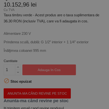
10.152,96 lei
Cu TVA
Taxa timbru verde - Acest produs are o taxa suplimentara de
36.30 RON (inclusiv TVA), care va fi adaugata in cos.
Alimentare 230 V
Prinderea sculă, dublă: G 1/2” interior + 1 1/4” exterior
Înălţimea coloanei 995 mm
Cantitate
Adauga In Cos

Stoc epuizat
ANUNTA-MA CÂND REVINE PE STOC
Anunta-ma când revine pe stoc
Iti trimitem email cand revine produsul.