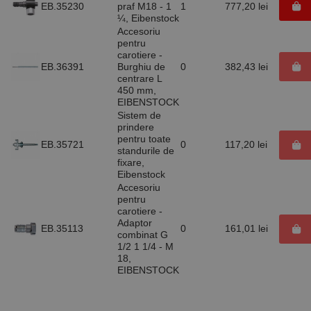
EB.35230
praf M18 - 1
1
777,20 lei
de serviciul
Cookie-
¼, Eibenstock
Script.com
Accesoriu
pentru a
pentru
aminti
carotiere -
preferințele
de
EB.36391
Burghiu de
0
382,43 lei
consimțământ
centrare L
ale cookie-
450 mm,
urilor
EIBENSTOCK
vizitatorilor.
Este necesar
Sistem de
ca bannerul
prindere
cookie
pentru toate
Cookie-
EB.35721
0
117,20 lei
standurile de
Script.com să
funcționeze
fixare,
corect.
Eibenstock
Google
Accesoriu
Privacy Policy
PHPSESSID
65 ani 8
Cookie
PHP.net
pentru
luni
generat de
www.rocast.ro
carotiere -
aplicații
bazate pe
Adaptor
EB.35113
0
161,01 lei
limbajul PHP.
combinat G
Acesta este un
1/2 1 1/4 - M
identificator
18,
de scop
general
EIBENSTOCK
utilizat pentru
menținerea
variabilelor de
sesiune ale