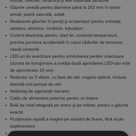
mortar, clincher, ceramică şi alte materiale abrazive
Găurire umedă pentru diametre până la 162 mm în beton
armat, piatră naturală, asfalt
Realizarea găurilor în pereţi şi acoperişuri pentru instalaţii
sanitare, electrice, încălzire, tubulaturi
Control electronic pentru: start lin, controlul temperaturii,
previne pornirea accidentală în cazul căderilor de tensiune,
viteză contantă
LED-uri de avertizare pentru schimbarea periilor colectoare
(durata de funcţionare a unității după aprinderea LED-ului este
de aproximativ 10 ore)
Reductor cu 3 viteze, cu baie de ulei: ungere optimă, inclusiv
datorită noii pompe de ulei
Ambreiaj de siguranţă mecanic
Cablu de alimentare puternic pentru uz intens
Bulă de nivel integrată pe motor şi pe mâner, pentru o găurire
exactă
Poziţionare rapidă a maşinii pe standul de fixare, fără scule
suplimentare
Coloana poate fi înclinată la 45°