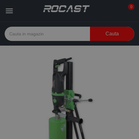
0

Cauta