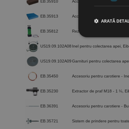
EB.35910
Accesoriu pentru carotiere - 
EB.35913
Accesoriu pentru carotiere - 
ARATĂ DETAL
EB.35812
Rezervor de apa presurizat, 10 
US19.09.102A08
Inel pentru colectarea apei, Ei
Stri
Cookie-urile strict ne
US19.09.102A09
Garnituri pentru colectarea ape
contului. Site-ul web 
Nume
EB.35450
Accesoriu pentru carotiere - I
CookieScriptConse
EB.35230
Extractor de praf M18 - 1 ¼, E
PHPSESSID
EB.36391
Accesoriu pentru carotiere - 
EB.35721
Sistem de prindere pentru toate