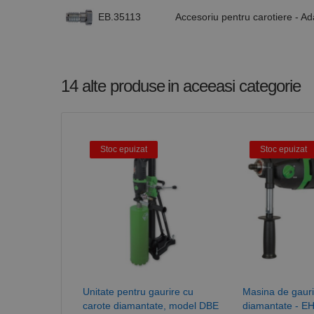
EB.35113
Accesoriu pentru carotiere - 
Nume
PrestaShop-[abcdef
Nume
Furnizor /
Nume
Domeniu
sib_cuid
_ga
uuid
MediaMat
14 alte produse
in aceeasi categorie
sibautoma
_ga_DLLLWQBGGX
Stoc epuizat
Stoc epuizat
Unitate pentru gaurire cu
Masina de gauri
carote diamantate, model DBE
diamantate - E