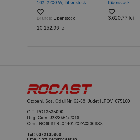
162, 2200 W, Eibenstock
Eibenstock
favorite_border
favorite_border
3.620,77 lei
Brands:
Eibenstock
10.152,96 lei
Otopeni, Sos. Odaii Nr. 62-68, Judet ILFOV, 075100
CIF: RO13535090
Reg. Com: J23/3561/2016
Cont: RO68BTRL04401202A03368XX
Tel:
0372135900
Email: office@rocast.ro