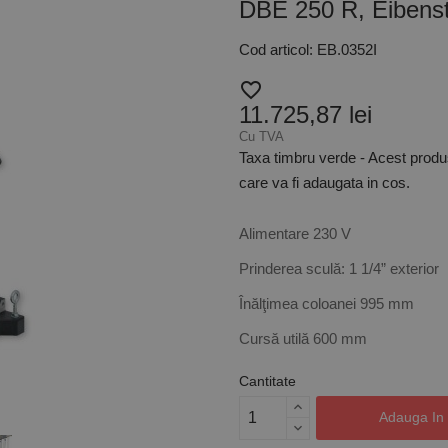
DBE 250 R, Eibens
Cod articol: EB.0352I
favorite_border
11.725,87 lei
Cu TVA
Taxa timbru verde - Acest produ
care va fi adaugata in cos.
Alimentare 230 V
Prinderea sculă: 1 1/4” exterior
Înălţimea coloanei 995 mm
Cursă utilă 600 mm
Cantitate
Adauga In