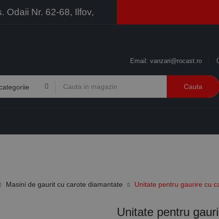
Odaii Nr. 62-68, Ilfov,
Email:
vanzari@rocast.ro
Cauta
BRANDURI
CONTACT
RESURSE
BUSINESS
Masini de gaurit cu carote diamantate
Unitate pentru gaurire cu 
Unitate pentru gaur