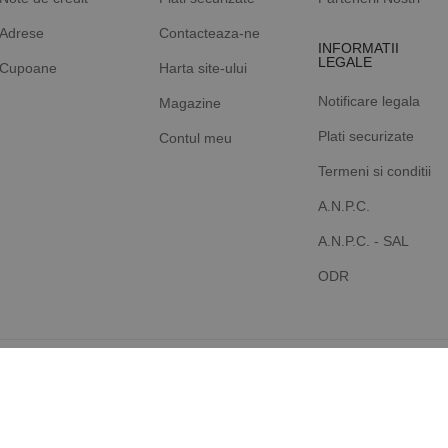
Adrese
Contacteaza-ne
INFORMATII
LEGALE
Cupoane
Harta site-ului
Notificare legala
Magazine
Plati securizate
Contul meu
Termeni si conditii
A.N.P.C.
A.N.P.C. - SAL
ODR
rvate. Produs de ROCAST -