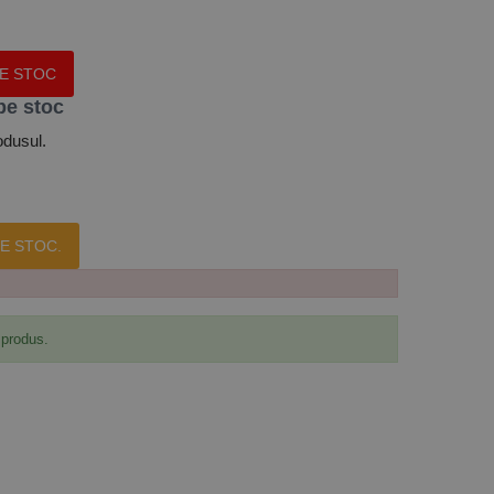
PE STOC
pe stoc
odusul.
E STOC.
 produs.