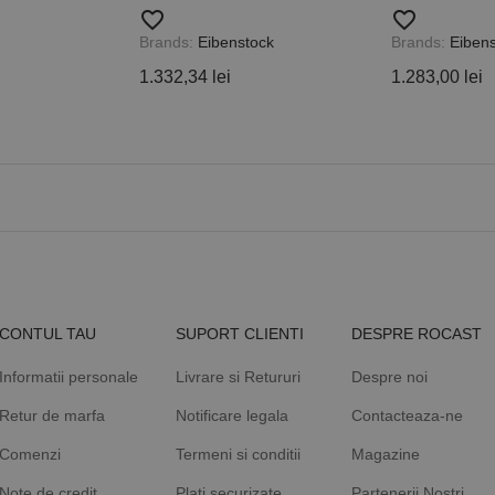
favorite_border
favorite_border
Brands:
Eibenstock
Brands:
Eibens
1.332,34 lei
1.283,00 lei
CONTUL TAU
SUPORT CLIENTI
DESPRE ROCAST
Informatii personale
Livrare si Retururi
Despre noi
Retur de marfa
Notificare legala
Contacteaza-ne
Comenzi
Termeni si conditii
Magazine
Note de credit
Plati securizate
Partenerii Nostri