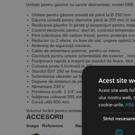
Unitate pentru gaurire cu carote diamantate, model DBE
Unitate pentru găurire umedă de până la Ø 250 mm.
Găurire umedă pentru diametre până la 250 mm în beto
Realizarea găurilor în pereţi şi acoperişuri pentru instala
Control electronic pentru: start lin, controlul temperatu
Perii colectoare din carbon frezat, pentru protecţia mot
Reductor cu 2 viteze, cu baie de ulei: ungere optimă în 
Ambreiaj de siguranţă mecanic.
Cablu de alimentare puternic, pentru uz intens.
Garnitură pentru arbore schimbabilă din exterior , într
Poziţionare rapidă a maşinii pe standul de fixare, fără
Coloana poate fi înclinată la 45°.
Standul BST 250 se fixează cu ancore, disponibile ca a
Schimbarea vitezelor se face simplu, fără scule supli
Acest site w
Dispune de sistemul de protecţie împotriva electrocută
Alimentare 230 V.
Acest site web fol
Prinderea sculă: 1 1/4” exterior.
Înălţimea coloanei 995 mm.
ului nostru web, s
Cursă utilă 600 mm.
cookie-urile.
Află
Volumul livrării pentru unitatea DBE 250 R
: maşina EBM 2
ACCESORII
Strict necesar
Image
Reference
Name