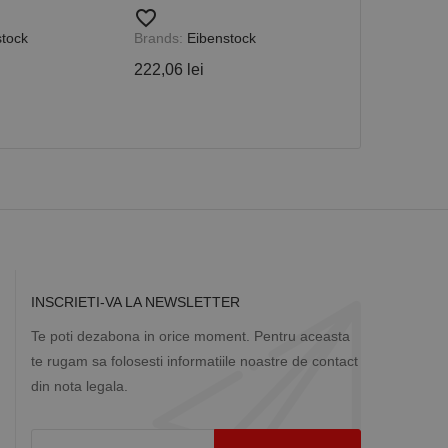
352, 3000 W,
favorite_border
favorite_border
tock
Brands:
Eibenstock
Brands:
Eiben
222,06 lei
14.112,98 le
INSCRIETI-VA LA NEWSLETTER
Te poti dezabona in orice moment. Pentru aceasta
te rugam sa folosesti informatiile noastre de contact
din nota legala.