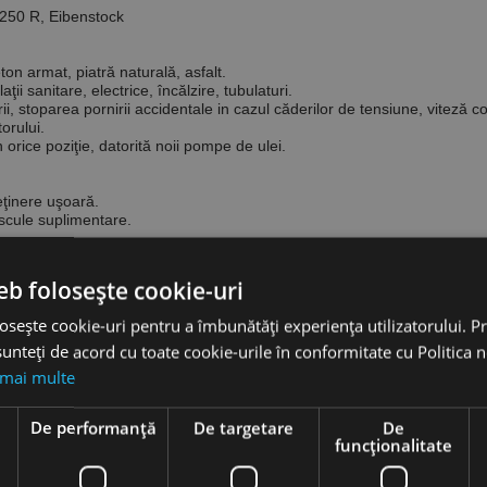
 250 R, Eibenstock
n armat, piatră naturală, asfalt.
ţii sanitare, electrice, încălzire, tubulaturi.
rii, stoparea pornirii accidentale in cazul căderilor de tensiune, viteză c
orului.
orice poziţie, datorită noii pompe de ulei.
eţinere uşoară.
 scule suplimentare.
ccesorii.
mentare.
eb folosește cookie-uri
rii accidentale, integrat pe cablu, PRCD.
osește cookie-uri pentru a îmbunătăți experiența utilizatorului. Pri
unteți de acord cu toate cookie-urile în conformitate cu Politica 
 mai multe
50/2 RP + stand BST 250, fără accesorii
e
De performanță
De targetare
De
funcţionalitate
Available
Price