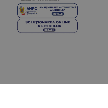
© 2024 Copyright © ROCAST SRL Toate drepturile reze
Departament Ecommerce
BUSINESS