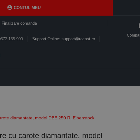

CONTUL MEU
Finalizare comanda
Compa
0372 135 900
Support Online: support@rocast.ro
carote diamantate, model DBE 250 R, Eibenstock
ire cu carote diamantate, model