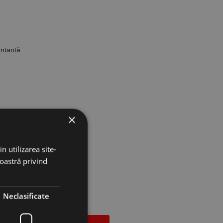
ontantă.
×
n utilizarea site-
noastră privind
Neclasificate
Add to cart