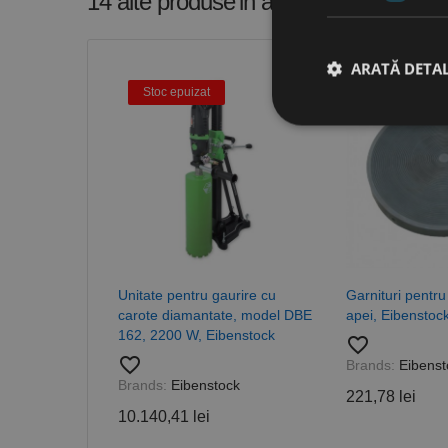
14 alte produse
in aceeasi categorie
ARATĂ DETAL
Stoc epuizat
Stri
Cookie-urile strict ne
contului. Site-ul web 
Nume
CookieScriptConse
Unitate pentru gaurire cu
Garnituri pentru
carote diamantate, model DBE
apei, Eibenstoc
162, 2200 W, Eibenstock
favorite_border
PHPSESSID
favorite_border
Brands:
Eibenst
Brands:
Eibenstock
221,78 lei
10.140,41 lei