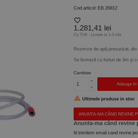
Cod articol: EB.35812
favorite_border
1.281,41 lei
Cu TVA
Livrare in 1-3 zile
Rezervor de apă presurizat, din m
Se livrează cu furtun de 3m şi 
Cantitate
Adauga In

Ultimele produse in stoc
ANUNTA-MA CÂND REVINE 
Anunta-ma când revine 
Iti trimitem email cand revine pr