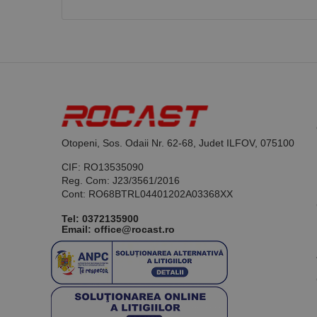
Nume
PrestaShop-[abcdef
Nume
Furnizor /
Nume
Domeniu
sib_cuid
_ga
uuid
MediaMat
sibautoma
Otopeni, Sos. Odaii Nr. 62-68, Judet ILFOV, 075100
_ga_DLLLWQBGGX
CIF: RO13535090
Reg. Com: J23/3561/2016
Cont: RO68BTRL04401202A03368XX
Tel:
0372135900
Email: office@rocast.ro