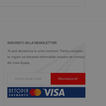
Descriere
ă prin colectarea
ics - care este o
b de date privind
i frecvent utilizat.
rță parte sau de un
rin atribuirea unui
în fiecare solicitare
 despre vizitatori,
INSCRIETI-VA LA NEWSLETTER
a starea sesiunii.
Te poti dezabona in orice moment. Pentru aceasta
te rugam sa folosesti informatiile noastre de contact
din nota legala.