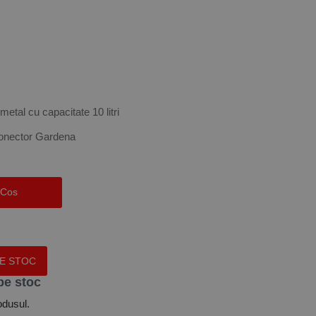
etal cu capacitate 10 litri
conector Gardena
 Cos
PE STOC
pe stoc
odusul.