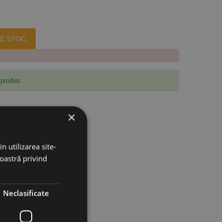
E STOC.
 produs.
×
n utilizarea site-
noastră privind
Neclasificate