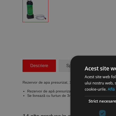
Descriere
Specificatii Tehnice
Acest site w
Acest site web fol
ului nostru web, s
Rezervor de apa presurizat, 10 l, Eibenstock
cookie-urile.
Află
Rezervor de apă presurizat, din metal cu capacitate 10 
Se livrează cu furtun de 3m şi conector Gardena
Strict necesar