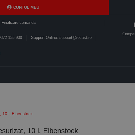

CONTUL MEU
Finalizare comanda
Compa
0372 135 900
Support Online: support@rocast.ro
 10 l, Eibenstock
surizat, 10 l, Eibenstock