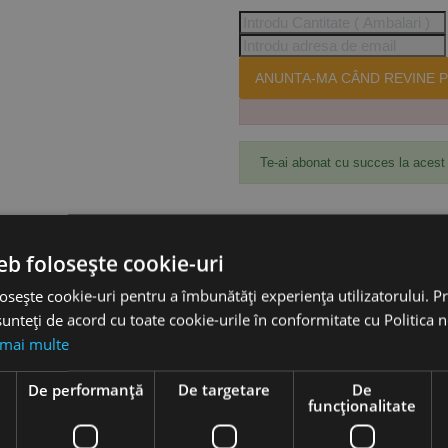
ANUNTA-MA CÂND REVINE P
Te-ai abonat cu succes la acest
Accesorii
eb folosește cookie-uri
osește cookie-uri pentru a îmbunătăți experiența utilizatorului. Pri
unteți de acord cu toate cookie-urile în conformitate cu Politica 
 mai multe
litri
e
De performanță
De targetare
De
funcţionalitate