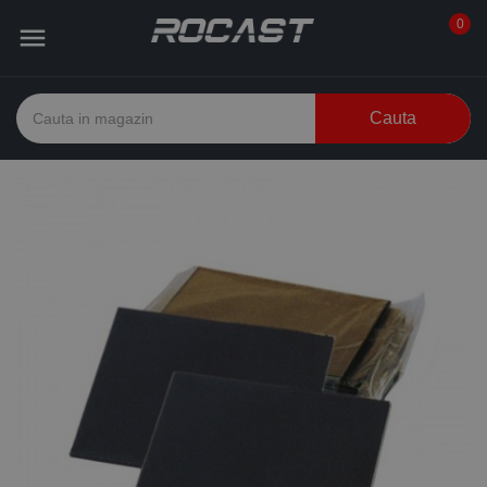
0

Cauta