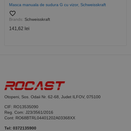
Cookie-
Masca manuala de sudura G cu vizor, Schweisskraft
Script.com
pentru a
favorite_border
aminti
Brands:
Schweisskraft
preferințele
de
consimțământ
141,62 lei
ale cookie-
urilor
vizitatorilor.
Este necesar
ca bannerul
cookie
Cookie-
Script.com să
funcționeze
corect.
Google
Privacy Policy
PHPSESSID
65 ani 8
Cookie
PHP.net
luni
generat de
www.rocast.ro
aplicații
bazate pe
limbajul PHP.
Otopeni, Sos. Odaii Nr. 62-68, Judet ILFOV, 075100
Acesta este un
identificator
de scop
CIF: RO13535090
general
Reg. Com: J23/3561/2016
utilizat pentru
Cont: RO68BTRL04401202A03368XX
menținerea
variabilelor de
sesiune ale
Tel:
0372135900
utilizatorului.