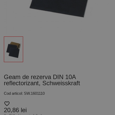
Geam de rezerva DIN 10A
reflectorizant, Schweisskraft
Cod articol: SW.1601110
favorite_border
20,86 lei