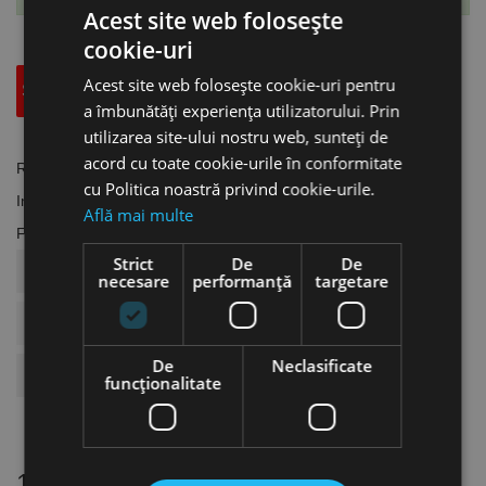
Acest site web folosește
cookie-uri
Acest site web folosește cookie-uri pentru
Specificatii Tehnice
Accesorii
a îmbunătăți experiența utilizatorului. Prin
utilizarea site-ului nostru web, sunteți de
acord cu toate cookie-urile în conformitate
Referinta
SW.1601110
cu Politica noastră privind cookie-urile.
In stoc
29 Produse
Află mai multe
Fisa tehnica
Strict
De
De
COD ARTICOL
SW.1601110
necesare
performanță
targetare
Dimensiuni
90 X 110 Mm
De
Neclasificate
BRAND
Schweisskraft
funcţionalitate
16 alte produse
in aceeasi categorie