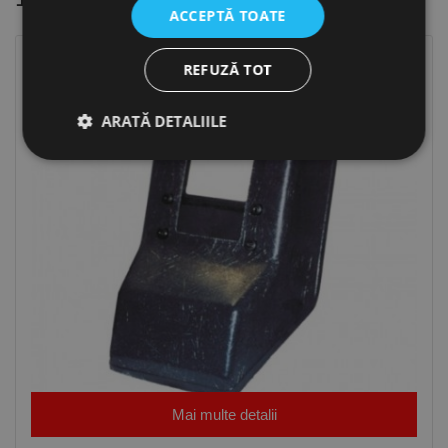
ACCEPTĂ TOATE
REFUZĂ TOT
ARATĂ DETALIILE
Strict necesare
De performanță
De targetare
De funcţionalitate
Neclasificate
Cookie-urile strict necesare permit funcționalitatea
principală a site-ului web, cum ar fi autentificarea
utilizatorului și gestionarea contului. Site-ul web nu
poate fi utilizat corect fără cookie-uri strict necesare.
Furnizor /
Nume
Expirare
Descriere
Domeniu
Mai multe detalii
CookieScriptConsent
1 lună
Acest cookie
CookieScript
este utilizat
www.rocast.ro
de serviciul