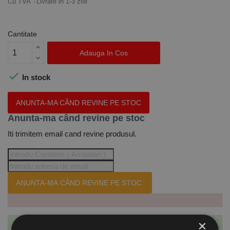
Cu TVA
Livrare in 1-3 zile
Cantitate
Adauga In Cos

In stock
ANUNTA-MA CÂND REVINE PE STOC
Anunta-ma când revine pe stoc
Iti trimitem email cand revine produsul.
ANUNTA-MA CÂND REVINE PE STOC.
×
Te-ai abonat cu succes la acest produs.