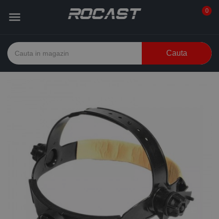
0

Cauta