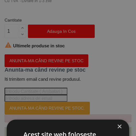
Cu TVA
Livrare in 1-3 zile
Cantitate
Adauga In Cos

Ultimele produse in stoc
ANUNTA-MA CÂND REVINE PE STOC
Anunta-ma când revine pe stoc
Iti trimitem email cand revine produsul.
ANUNTA-MA CÂND REVINE PE STOC.
×
Acest site web folosește
Te-ai abonat cu succes la acest produs.