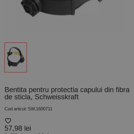
Bentita pentru protectia capului din fibra
de sticla, Schweisskraft
Cod articol: SW.1600711
favorite_border
57,98 lei