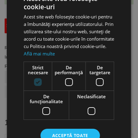
cookie-uri
Acest site web folosește cookie-uri pentru
a îmbunătăți experiența utilizatorului. Prin
Specificatii Tehnice
Accesorii
utilizarea site-ului nostru web, sunteți de
acord cu toate cookie-urile în conformitate
cu Politica noastră privind cookie-urile.
Referinta
SW.1600711
Află mai multe
In stoc
1 Obiect
Fisa tehnica
Strict
De
De
necesare
performanță
targetare
COD ARTICOL
SW.1600711
BRAND
Schweisskraft
De
Neclasificate
funcţionalitate
16 alte produse
in aceeasi categorie
ACCEPTĂ TOATE