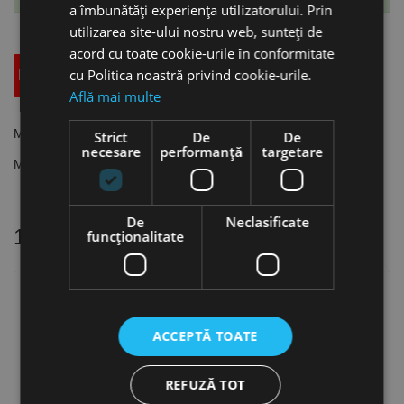
a îmbunătăți experiența utilizatorului. Prin
utilizarea site-ului nostru web, sunteți de
acord cu toate cookie-urile în conformitate
cu Politica noastră privind cookie-urile.
Descriere
Specificatii Tehnice
Accesorii
Află mai multe
Masca manuala pentru protectia capului P, Schweisskraft
Strict
De
De
necesare
performanță
targetare
Mastile se livreaza fara geam de protectie (90 x 110 mm).
De
Neclasificate
16 alte produse
in aceeasi categorie
funcţionalitate
ACCEPTĂ TOATE
REFUZĂ TOT