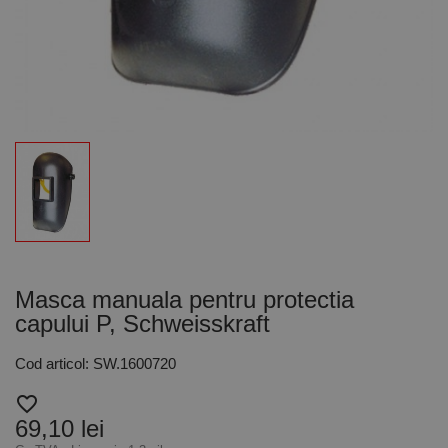
Masca manuala pentru protectia
capului P, Schweisskraft
Cod articol: SW.1600720
favorite_border
69,10 lei