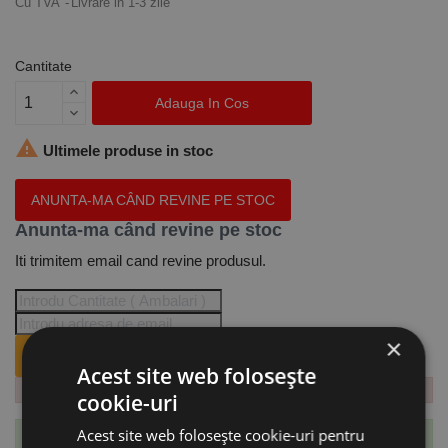
Cu TVA
Livrare in 1-3 zile
Cantitate
Adauga In Cos

Ultimele produse in stoc
ANUNTA-MA CÂND REVINE PE STOC
Anunta-ma când revine pe stoc
Iti trimitem email cand revine produsul.
×
ANUNTA-MA CÂND REVINE PE STOC.
Acest site web folosește
cookie-uri
Acest site web folosește cookie-uri pentru
Te-ai abonat cu succes la acest produs.