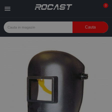
0

Cauta