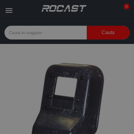
0

Cauta