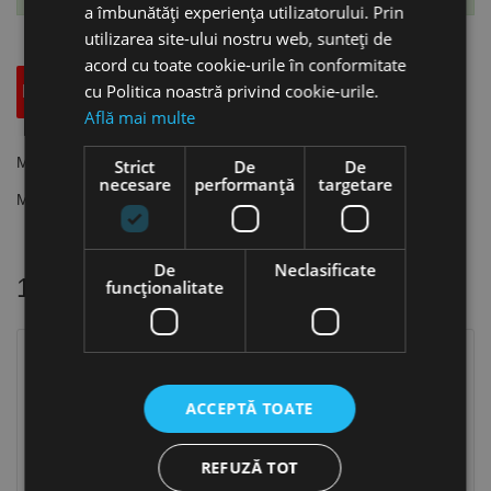
a îmbunătăți experiența utilizatorului. Prin
utilizarea site-ului nostru web, sunteți de
acord cu toate cookie-urile în conformitate
cu Politica noastră privind cookie-urile.
Descriere
Specificatii Tehnice
Accesorii
Află mai multe
Masca manuala de sudura G cu vizor, Schweisskraft
Strict
De
De
necesare
performanță
targetare
Mastile se livreaza fara geam de protectie (90 x 110 mm).
De
Neclasificate
16 alte produse
in aceeasi categorie
funcţionalitate
ACCEPTĂ TOATE
REFUZĂ TOT