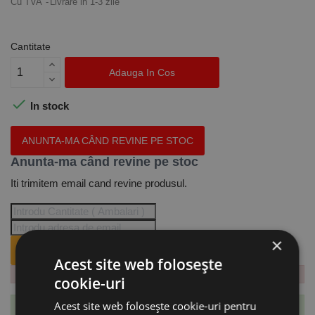
Cu TVA
Livrare in 1-3 zile
Cantitate
Adauga In Cos

In stock
ANUNTA-MA CÂND REVINE PE STOC
Anunta-ma când revine pe stoc
Iti trimitem email cand revine produsul.
×
ANUNTA-MA CÂND REVINE PE STOC.
Acest site web folosește
cookie-uri
Acest site web folosește cookie-uri pentru
Te-ai abonat cu succes la acest produs.