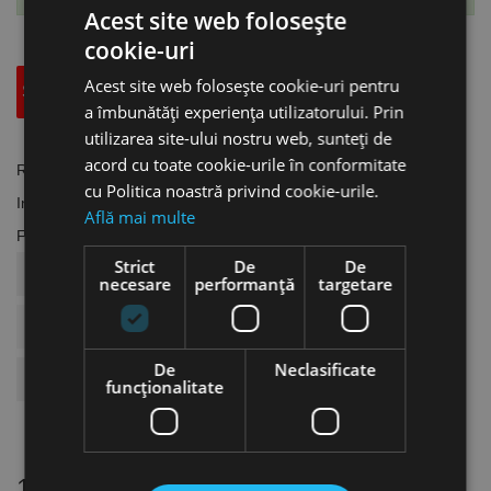
Acest site web folosește
cookie-uri
Acest site web folosește cookie-uri pentru
Specificatii Tehnice
Accesorii
a îmbunătăți experiența utilizatorului. Prin
utilizarea site-ului nostru web, sunteți de
acord cu toate cookie-urile în conformitate
Referinta
AC.2101650
cu Politica noastră privind cookie-urile.
In stoc
2 Produse
Află mai multe
Fisa tehnica
Strict
De
De
COD ARTICOL
AC.2101650
necesare
performanță
targetare
BRAND
Aircraft
De
Neclasificate
Duza
Ø 1.3 Mm
funcţionalitate
16 alte produse
in aceeasi categorie