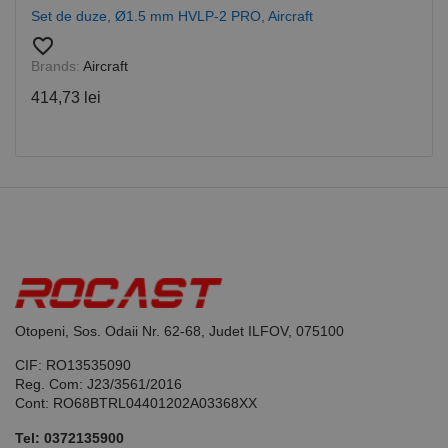
Cookie-
Set de duze, Ø1.5 mm HVLP-2 PRO, Aircraft
Script.com
pentru a
favorite_border
aminti
Brands:
Aircraft
preferințele
de
consimțământ
414,73 lei
ale cookie-
urilor
vizitatorilor.
Este necesar
ca bannerul
cookie
Cookie-
Script.com să
funcționeze
corect.
Google
Privacy Policy
PHPSESSID
65 ani 8
Cookie
PHP.net
luni
generat de
www.rocast.ro
aplicații
bazate pe
limbajul PHP.
Otopeni, Sos. Odaii Nr. 62-68, Judet ILFOV, 075100
Acesta este un
identificator
de scop
CIF: RO13535090
general
Reg. Com: J23/3561/2016
utilizat pentru
Cont: RO68BTRL04401202A03368XX
menținerea
variabilelor de
sesiune ale
Tel:
0372135900
utilizatorului.