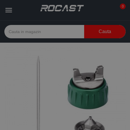
0

Cauta