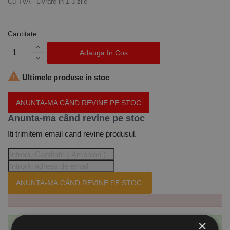
Cu TVA
Livrare in 1-3 zile
Cantitate
Adauga In Cos

Ultimele produse in stoc
ANUNTA-MA CÂND REVINE PE STOC
Anunta-ma când revine pe stoc
Iti trimitem email cand revine produsul.
ANUNTA-MA CÂND REVINE PE STOC.
×
Te-ai abonat cu succes la acest produs.