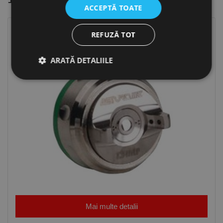
ACCEPTĂ TOATE
REFUZĂ TOT
ARATĂ DETALIILE
Strict necesare
De performanță
De targetare
De funcţionalitate
Neclasificate
Cookie-urile strict necesare permit funcționalitatea
principală a site-ului web, cum ar fi autentificarea
utilizatorului și gestionarea contului. Site-ul web nu
poate fi utilizat corect fără cookie-uri strict necesare.
Furnizor /
Nume
Expirare
Descriere
Domeniu
Mai multe detalii
CookieScriptConsent
1 lună
Acest cookie
CookieScript
este utilizat
www.rocast.ro
de serviciul