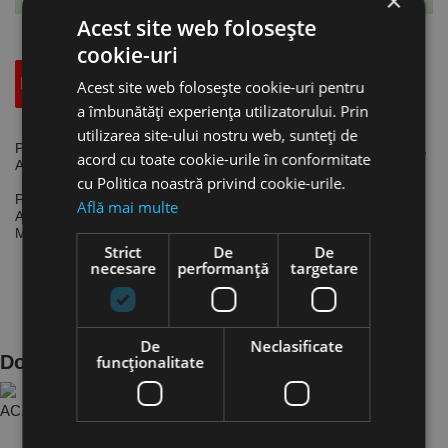
×
Acest site web folosește
cookie-uri
Descriere
Specificatii Tehnice
Accesorii
Acest site web folosește cookie-uri pentru
a îmbunătăți experiența utilizatorului. Prin
utilizarea site-ului nostru web, sunteți de
Pistol pentru suflat aer BP Pro lung, model BP Pro XL, L 500 mm,
acord cu toate cookie-urile în conformitate
Aircraft
cu Politica noastră privind cookie-urile.
Pistol pentru uz profesional.
Află mai multe
Acoperit cu material plastic.
Mâner lung pentru controlul precis al debitului.
Strict
De
De
necesare
performanță
targetare
De
Neclasificate
Documente Produs
funcţionalitate
AC.2112124 - Pi..ee7ca7de ro.PDF