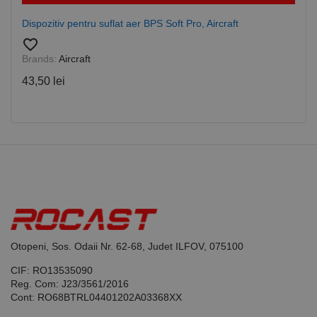
de serviciul
Cookie-
Dispozitiv pentru suflat aer BPS Soft Pro, Aircraft
Script.com
pentru a
favorite_border
aminti
preferințele
Brands:
Aircraft
de
consimțământ
43,50 lei
ale cookie-
urilor
vizitatorilor.
Este necesar
ca bannerul
cookie
Cookie-
Script.com să
funcționeze
corect.
Google
Privacy Policy
PHPSESSID
65 ani 8
Cookie
PHP.net
luni
generat de
www.rocast.ro
aplicații
bazate pe
limbajul PHP.
Acesta este un
Otopeni, Sos. Odaii Nr. 62-68, Judet ILFOV, 075100
identificator
de scop
CIF: RO13535090
general
utilizat pentru
Reg. Com: J23/3561/2016
menținerea
Cont: RO68BTRL04401202A03368XX
variabilelor de
sesiune ale