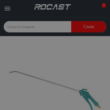
0

Cauta