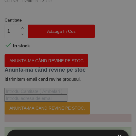
Cu TVA
Livrare in 1-3 zile
Cantitate
Adauga In Cos

In stock
ANUNTA-MA CÂND REVINE PE STOC
Anunta-ma când revine pe stoc
Iti trimitem email cand revine produsul.
ANUNTA-MA CÂND REVINE PE STOC.
Te-ai abonat cu succes la acest produs.