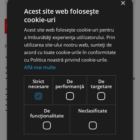
×
Acest site web folosește
cookie-uri
Descriere
Specificatii Tehnice
Accesorii
Acest site web folosește cookie-uri pentru
a îmbunătăți experiența utilizatorului. Prin
utilizarea site-ului nostru web, sunteți de
Pistol extralung pentru suflat aer - BP PRO EXL, Aircraft
acord cu toate cookie-urile în conformitate
Pistol cu lance extralungă (1000 mm) pentru utilizare în locuri
cu Politica noastră privind cookie-urile.
greu accesibile.
Află mai multe
Duza Venturi dublează debitul de aer.
Izolația cu spumă oferă un confort sporit.
Duza laterală permite suflarea aerului perpendicular pe direcția
Strict
De
De
lancei.
necesare
performanță
targetare
Se livrează cu duză venturi și duză laterală.
Debit de aer neceras: 150 l/min.
Presiune de lucru: 6 bari.
Ø exterior duză: 12 mm.
De
Neclasificate
Greutate: 0.46 kg
funcţionalitate