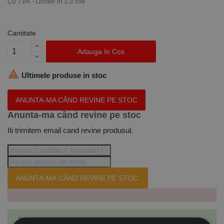
Cu TVA
Livrare in 1-3 zile
Cantitate
Adauga In Cos

Ultimele produse in stoc
ANUNTA-MA CÂND REVINE PE STOC
Anunta-ma când revine pe stoc
Iti trimitem email cand revine produsul.
ANUNTA-MA CÂND REVINE PE STOC.
Te-ai abonat cu succes la acest produs.