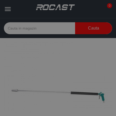
0

Cauta