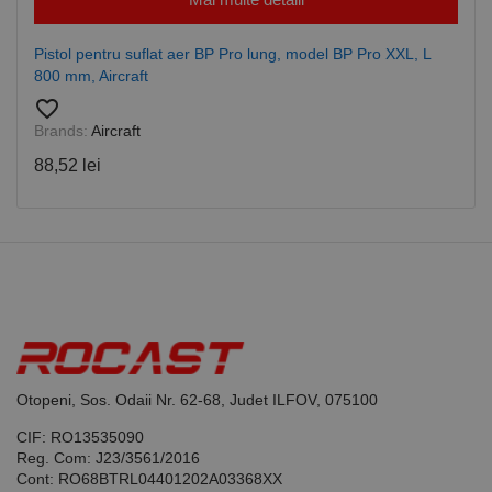
www.rocast.ro
de serviciul
Cookie-
Script.com
Pistol pentru suflat aer BP Pro lung, model BP Pro XXL, L
pentru a
800 mm, Aircraft
aminti
preferințele
favorite_border
de
consimțământ
Brands:
Aircraft
ale cookie-
urilor
88,52 lei
vizitatorilor.
Este necesar
ca bannerul
cookie
Cookie-
Script.com să
funcționeze
corect.
Google
Privacy Policy
PHPSESSID
65 ani 8
Cookie
PHP.net
luni
generat de
www.rocast.ro
aplicații
bazate pe
limbajul PHP.
Acesta este un
Otopeni, Sos. Odaii Nr. 62-68, Judet ILFOV, 075100
identificator
de scop
general
CIF: RO13535090
utilizat pentru
Reg. Com: J23/3561/2016
menținerea
variabilelor de
Cont: RO68BTRL04401202A03368XX