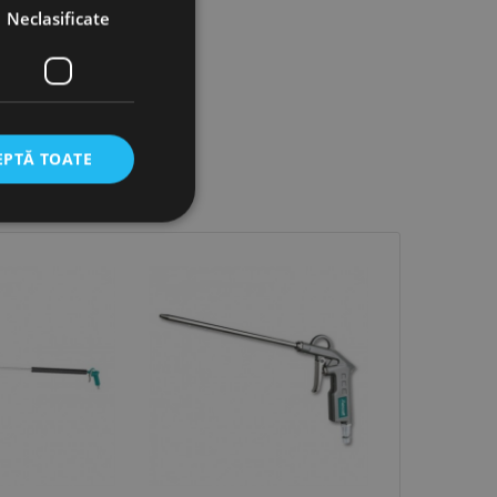
Neclasificate
EPTĂ TOATE
icate
torului și gestionarea
com pentru a aminti
orilor. Este necesar
corect.
cesta este un
ea variabilelor de