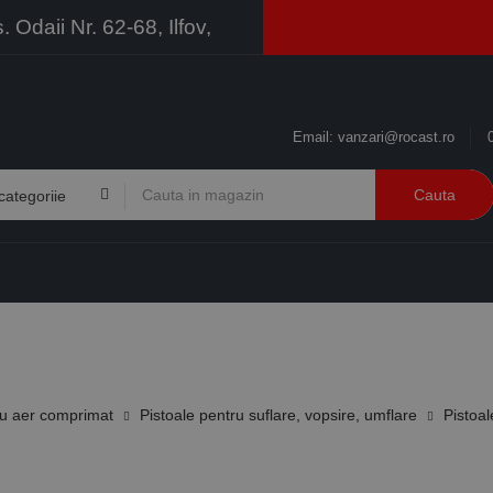
Odaii Nr. 62-68, Ilfov,
Email:
vanzari@rocast.ro
Cauta
BRANDURI
CONTACT
RESURSE
BUSINESS
u aer comprimat
Pistoale pentru suflare, vopsire, umflare
Pistoal