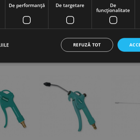
e
De performanță
De targetare
De
funcţionalitate
IILE
REFUZĂ TOT
ACC
ct necesare
De performanță
De targetare
De funcţionalitate
Neclasif
cesare permit funcționalitatea principală a site-ului web, cum ar fi autentificarea utiliza
nu poate fi utilizat corect fără cookie-uri strict necesare.
Furnizor /
Expirare
Descriere
Domeniu
nt
1 lună
Acest cookie este utilizat de serviciul Cookie-Script.
CookieScript
preferințele de consimțământ ale cookie-urilor vizitat
www.rocast.ro
ca bannerul cookie Cookie-Script.com să funcționeze 
65 ani 8
Cookie generat de aplicații bazate pe limbajul PHP. A
PHP.net
luni
identificator de scop general utilizat pentru menținer
www.rocast.ro