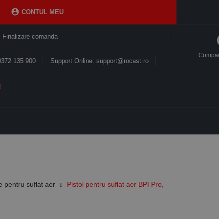

CONTUL MEU
Finalizare comanda
Compa
0372 135 900
Support Online: support@rocast.ro
e pentru suflat aer
Pistol pentru suflat aer BPI Pro,