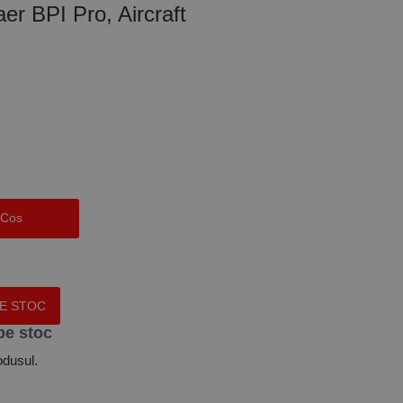
aer BPI Pro, Aircraft
 Cos
PE STOC
pe stoc
odusul.