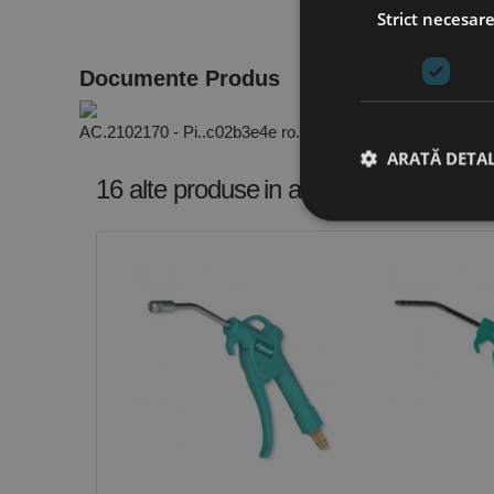
Strict necesar
Documente Produs
AC.2102170 - Pi..c02b3e4e ro.PDF
ARATĂ DETAL
16 alte produse
in aceeasi categorie
Stri
Cookie-urile strict ne
contului. Site-ul web 
Nume
CookieScriptConse
PHPSESSID