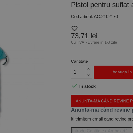
Pistol pentru suflat 
Cod articol: AC.2102170
favorite_border
73,71 lei
Cu TVA
Livrare in 1-3 zile
Cantitate
Adauga In

In stock
ANUNTA-MA CÂND REVINE 
Anunta-ma când revine 
Iti trimitem email cand revine pr