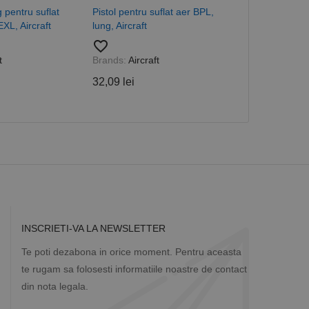
măr generat
g pentru suflat
Pistol pentru suflat aer BPL,
Pistol pentru 
 site-ului, dar un bun
 utilizator între
XL, Aircraft
lung, Aircraft
Duo, Aircraft
favorite_border
favorite_border
t
Brands:
Aircraft
Brands:
Aircra
Descriere
32,09 lei
124,41 lei
ă prin colectarea
ics - care este o
b de date privind
i frecvent utilizat.
rță parte sau de un
rin atribuirea unui
în fiecare solicitare
 despre vizitatori,
a starea sesiunii.
INSCRIETI-VA LA NEWSLETTER
Te poti dezabona in orice moment. Pentru aceasta
te rugam sa folosesti informatiile noastre de contact
din nota legala.