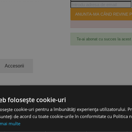
ANUNTA-MA CÂND REVINE P
Te-ai abonat cu succes la acest
Accesorii
luminiu cu duză cu injector și ajutaj Venturi.
eb folosește cookie-uri
.
osește cookie-uri pentru a îmbunătăți experiența utilizatorului. Pri
unteți de acord cu toate cookie-urile în conformitate cu Politica 
 mai multe