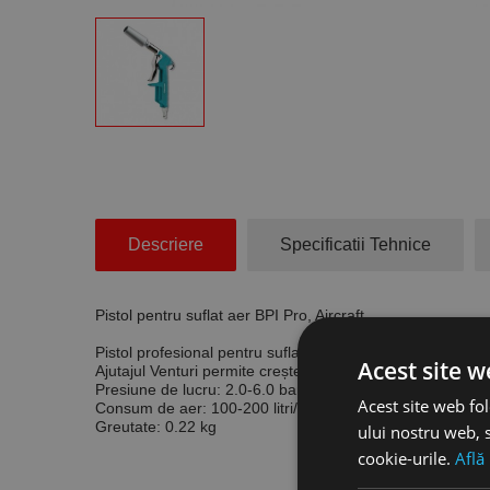
Descriere
Specificatii Tehnice
Pistol pentru suflat aer BPI Pro, Aircraft
Pistol profesional pentru suflat aer, execuție robustă din a
Acest site w
Ajutajul Venturi permite creșterea vitezei aerului cu 100%
Presiune de lucru:
2.0-6.0 bar
Acest site web fol
Consum de aer:
100-200 litri/min.
Greutate:
0.22 kg
ului nostru web, s
cookie-urile.
Află