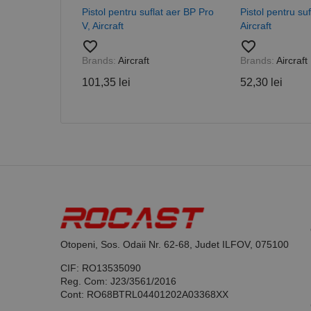
Pistol pentru suflat aer BP Pro
Pistol pentru su
V, Aircraft
Aircraft
favorite_border
favorite_border
Brands:
Aircraft
Brands:
Aircraft
Nume
101,35 lei
52,30 lei
PrestaShop-[abcdef
Nume
Furnizor /
Nume
Domeniu
sib_cuid
_ga
uuid
MediaMat
sibautoma
_ga_DLLLWQBGGX
Otopeni, Sos. Odaii Nr. 62-68, Judet ILFOV, 075100
CIF: RO13535090
Reg. Com: J23/3561/2016
Cont: RO68BTRL04401202A03368XX