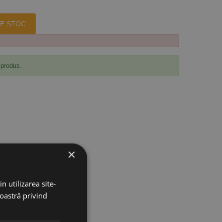
E STOC.
 produs.
×
n utilizarea site-
noastră privind