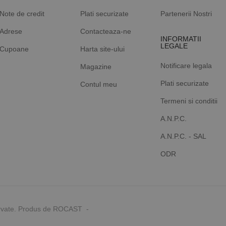
Note de credit
Plati securizate
Partenerii Nostri
Adrese
Contacteaza-ne
INFORMATII
LEGALE
Cupoane
Harta site-ului
Notificare legala
Magazine
Plati securizate
Contul meu
Termeni si conditii
A.N.P.C.
A.N.P.C. - SAL
ODR
rvate. Produs de ROCAST -