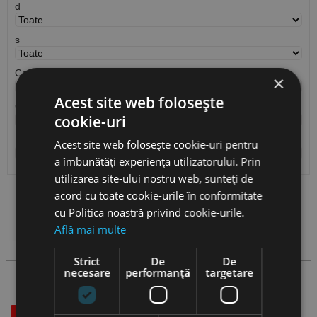
d
s
Cod ISO
×
Acest site web folosește
Cantitate / Ambalare
cookie-uri
S
Acest site web folosește cookie-uri pentru
a îmbunătăți experiența utilizatorului. Prin
utilizarea site-ului nostru web, sunteți de
acord cu toate cookie-urile în conformitate
Vezi
produse
cu Politica noastră privind cookie-urile.
Află mai multe
Cauta produs
Strict
De
De
necesare
performanță
targetare