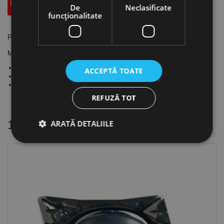
Descriere
Specificatii Tehnice
Accesorii
De
Neclasificate
funcţionalitate
Placute patrate, SEKN, CANELA
Material regim de lucru:
Otel: intermitent ; partial intermitent
ACCEPTĂ TOATE
Otel inoxidabil: partial intermitent
Fonta: intermitent
REFUZĂ TOT
16 alte produse
in aceeasi categorie
ARATĂ DETALIILE
Strict necesare
De performanță
De targetare
De funcţionalitate
Neclasificate
Cookie-urile strict necesare permit funcționalitatea
principală a site-ului web, cum ar fi autentificarea