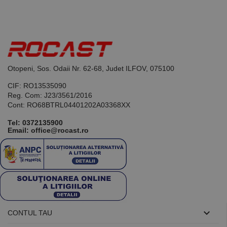
Acesta este un
identificator
de scop
general
utilizat pentru
menținerea
variabilelor de
sesiune ale
utilizatorului.
Otopeni, Sos. Odaii Nr. 62-68, Judet ILFOV, 075100
În mod
normal, este
un număr
CIF: RO13535090
generat
Reg. Com: J23/3561/2016
aleatoriu,
Cont: RO68BTRL04401202A03368XX
modul în care
este utilizat
poate fi
Tel:
0372135900
specific site-
Email: office@rocast.ro
ului, dar un
bun exemplu
este
menținerea
stării de
conectare
pentru un
utilizator între
pagini.

CONTUL TAU