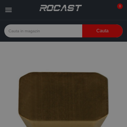
0

Cauta