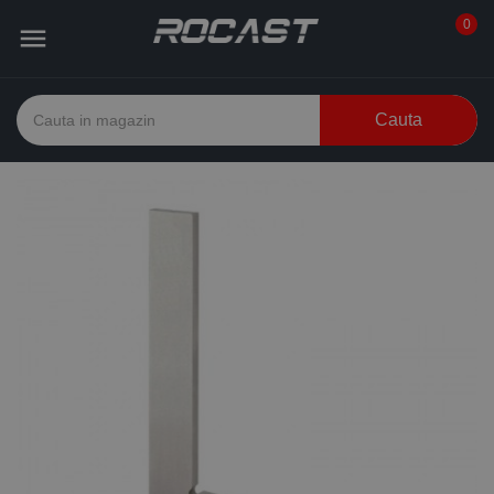
0

Cauta