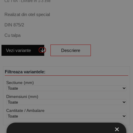
Cu TVA
Livrare in 1-3 zile
Realizat din otel special
DIN 875/2
Cu talpa
Vezi variante
Descriere
Filtreaza variantele:
Sectiune (mm)
Dimensiuni (mm)
Cantitate / Ambalare
×