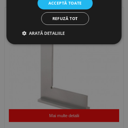
ACCEPTĂ TOATE
REFUZĂ TOT
ARATĂ DETALIILE
Strict necesare
De performanță
De targetare
De funcţionalitate
Neclasificate
Cookie-urile strict necesare permit funcționalitatea
principală a site-ului web, cum ar fi autentificarea
utilizatorului și gestionarea contului. Site-ul web nu
poate fi utilizat corect fără cookie-uri strict necesare.
Furnizor /
Nume
Expirare
Descriere
Domeniu
Mai multe detalii
CookieScriptConsent
1 lună
Acest cookie
CookieScript
este utilizat
www.rocast.ro
de serviciul