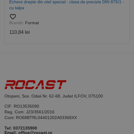
Cookie-
Echere drepte din otel special - clasa de precizie DIN 875/1 -
Script.com
cu talpa
pentru a
aminti
favorite_border
preferințele
de
Brands:
Format
consimțământ
ale cookie-
110,84 lei
urilor
vizitatorilor.
Este necesar
ca bannerul
cookie
Cookie-
Script.com să
funcționeze
corect.
Google
Privacy Policy
PHPSESSID
65 ani 8
Cookie
PHP.net
luni
generat de
www.rocast.ro
aplicații
bazate pe
limbajul PHP.
Otopeni, Sos. Odaii Nr. 62-68, Judet ILFOV, 075100
Acesta este un
identificator
CIF: RO13535090
de scop
general
Reg. Com: J23/3561/2016
utilizat pentru
Cont: RO68BTRL04401202A03368XX
menținerea
variabilelor de
sesiune ale
Tel:
0372135900
utilizatorului.
Email: office@rocast.ro