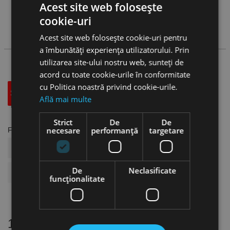
Acest site web folosește
Vezi
produse
cookie-uri
Cauta produs
Acest site web folosește cookie-uri pentru
a îmbunătăți experiența utilizatorului. Prin
utilizarea site-ului nostru web, sunteți de
acord cu toate cookie-urile în conformitate
cu Politica noastră privind cookie-urile.
Specificatii Tehnice
Accesorii
Află mai multe
Strict
De
De
necesare
performanță
targetare
Fisa tehnica
COD ARTICOL
US19.07.020B01
De
Neclasificate
BRAND
Format
funcţionalitate
16 alte produse
in aceeasi categorie