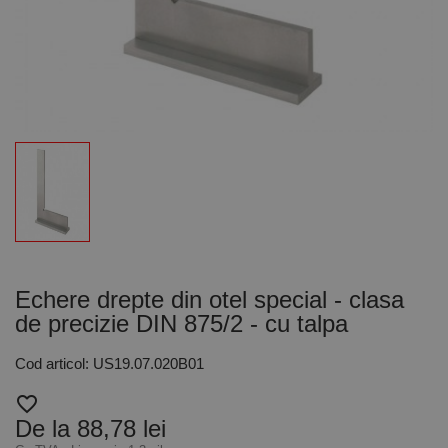
Echere drepte din otel special - clasa
de precizie DIN 875/2 - cu talpa
Cod articol: US19.07.020B01
favorite_border
De la 88,78 lei