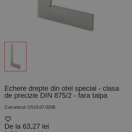
Echere drepte din otel special - clasa
de precizie DIN 875/2 - fara talpa
Cod articol: US19.07.020B
favorite_border
De la 63,27 lei