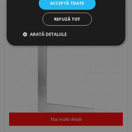
ACCEPTĂ TOATE
REFUZĂ TOT
ARATĂ DETALIILE
Strict necesare
De performanță
De targetare
De funcţionalitate
Neclasificate
Cookie-urile strict necesare permit funcționalitatea
principală a site-ului web, cum ar fi autentificarea
utilizatorului și gestionarea contului. Site-ul web nu
poate fi utilizat corect fără cookie-uri strict necesare.
Furnizor /
Nume
Expirare
Descriere
Domeniu
Mai multe detalii
CookieScriptConsent
1 lună
Acest cookie
CookieScript
este utilizat
www.rocast.ro
de serviciul