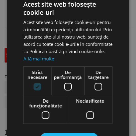
Acest site web folosește
Vezi
produse
cookie-uri
Cauta produs
Acest site web folosește cookie-uri pentru
a îmbunătăți experiența utilizatorului. Prin
utilizarea site-ului nostru web, sunteți de
acord cu toate cookie-urile în conformitate
cu Politica noastră privind cookie-urile.
Specificatii Tehnice
Accesorii
Află mai multe
Strict
De
De
necesare
performanță
targetare
Fisa tehnica
COD ARTICOL
US19.07.020B
De
Neclasificate
BRAND
Format
funcţionalitate
16 alte produse
in aceeasi categorie