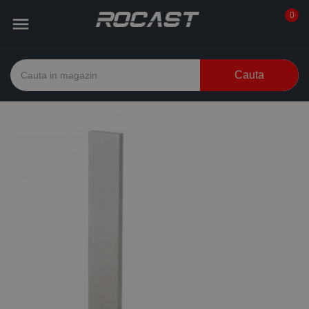
0

Cauta