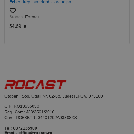
Cookie-
Echer drept standard - fara talpa
Script.com
favorite_border
pentru a
aminti
Brands:
Format
preferințele
de
54,69 lei
consimțământ
ale cookie-
urilor
vizitatorilor.
Este necesar
ca bannerul
cookie
Cookie-
Script.com să
funcționeze
corect.
Google
Privacy Policy
PHPSESSID
65 ani 8
Cookie
PHP.net
luni
generat de
www.rocast.ro
aplicații
bazate pe
limbajul PHP.
Otopeni, Sos. Odaii Nr. 62-68, Judet ILFOV, 075100
Acesta este un
identificator
CIF: RO13535090
de scop
general
Reg. Com: J23/3561/2016
utilizat pentru
Cont: RO68BTRL04401202A03368XX
menținerea
variabilelor de
sesiune ale
Tel:
0372135900
utilizatorului.
Email: office@rocast.ro