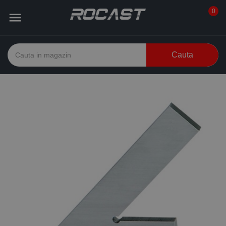
0

Cauta