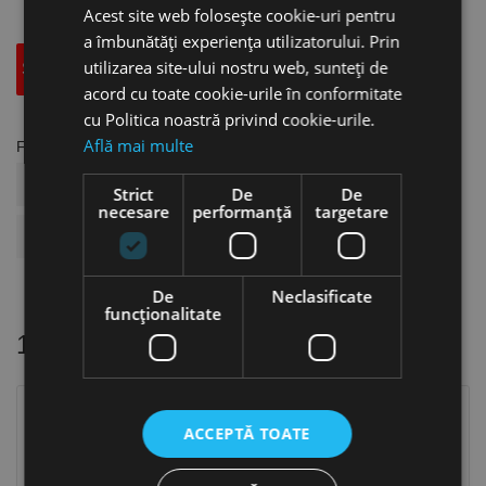
Acest site web folosește cookie-uri pentru
a îmbunătăți experiența utilizatorului. Prin
utilizarea site-ului nostru web, sunteți de
Specificatii Tehnice
Accesorii
acord cu toate cookie-urile în conformitate
cu Politica noastră privind cookie-urile.
Află mai multe
Fisa tehnica
COD ARTICOL
US19.07.021B01
Strict
De
De
necesare
performanță
targetare
BRAND
Format
De
Neclasificate
funcţionalitate
16 alte produse
in aceeasi categorie
Stoc epuizat
ACCEPTĂ TOATE