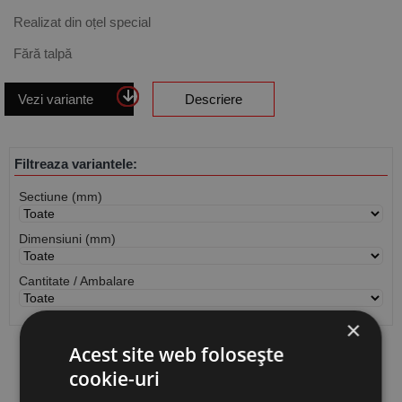
Realizat din oțel special
Fără talpă
Vezi variante
Descriere
Filtreaza variantele:
Sectiune (mm)
Dimensiuni (mm)
Cantitate / Ambalare
×
Acest site web folosește
Vezi
produse
cookie-uri