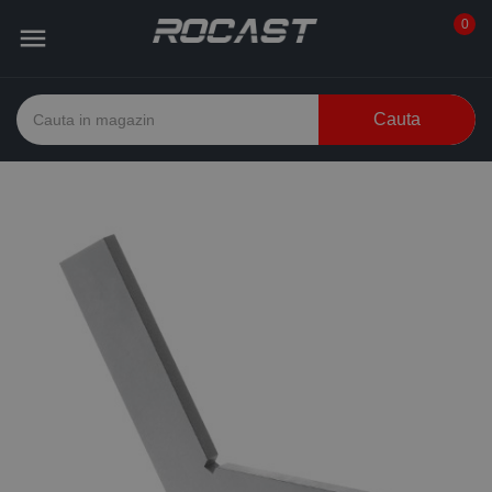
0

Cauta