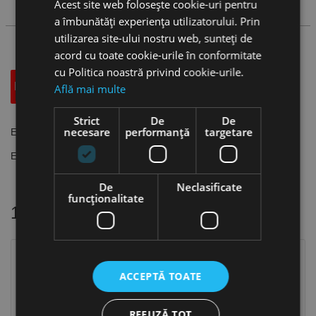
Acest site web folosește cookie-uri pentru
Cauta produs
a îmbunătăți experiența utilizatorului. Prin
utilizarea site-ului nostru web, sunteți de
acord cu toate cookie-urile în conformitate
cu Politica noastră privind cookie-urile.
Descriere
Specificatii Tehnice
Accesorii
Află mai multe
Strict
De
De
necesare
performanță
targetare
Echere obtuze 120°
Echere fără talră din oțel special.
De
Neclasificate
funcţionalitate
16 alte produse
in aceeasi categorie
ACCEPTĂ TOATE
REFUZĂ TOT