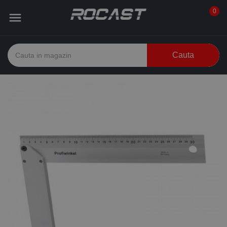
0

Cauta