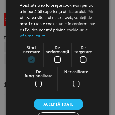
Acest site web folosește cookie-uri pentru
a îmbunătăți experiența utilizatorului. Prin
utilizarea site-ului nostru web, sunteți de
Specificatii Tehnice
Accesorii
acord cu toate cookie-urile în conformitate
cu Politica noastră privind cookie-urile.
Află mai multe
Fisa tehnica
COD ARTICOL
US19.07.022E
Strict
De
De
necesare
performanță
targetare
BRAND
Format
De
Neclasificate
funcţionalitate
16 alte produse
in aceeasi categorie
ACCEPTĂ TOATE