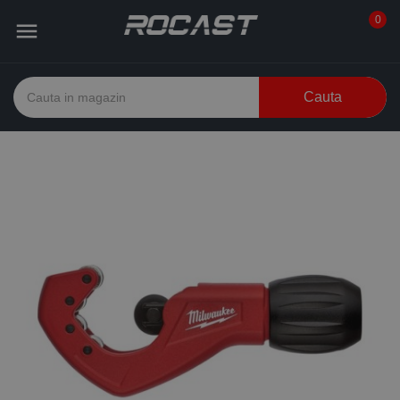
0

Cauta