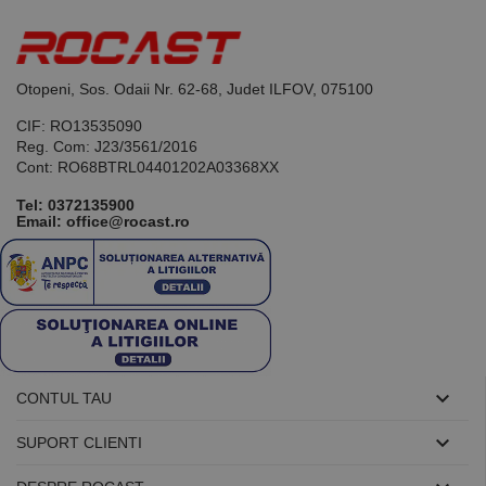
de scop
general
utilizat pentru
menținerea
variabilelor de
Otopeni, Sos. Odaii Nr. 62-68, Judet ILFOV, 075100
sesiune ale
utilizatorului.
În mod
CIF: RO13535090
normal, este
Reg. Com: J23/3561/2016
un număr
generat
Cont: RO68BTRL04401202A03368XX
aleatoriu,
modul în care
Tel:
0372135900
este utilizat
Email: office@rocast.ro
poate fi
specific site-
ului, dar un
bun exemplu
este
menținerea
stării de
conectare
pentru un
utilizator între
pagini.

CONTUL TAU

SUPORT CLIENTI
Furnizor /