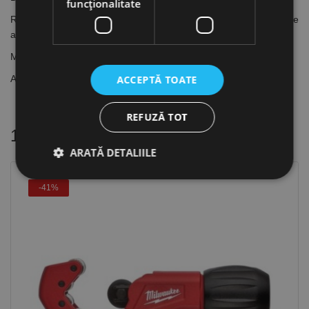
funcţionalitate
Rolele cromate pentru durabilitate și performanță crescute
asigură cea mai bună protecție împotriva ruginii din clasa sa
Mecanism de reglare fină. Rolă de schimb integrată în mâner
ACCEPTĂ TOATE
Alezor încorporat care permite debavurarea rapidă și ușoară
REFUZĂ TOT
16 alte produse
in aceeasi categorie
ARATĂ DETALIILE
-41%
Strict necesare
De performanță
De targetare
De funcţionalitate
Neclasificate
Cookie-urile strict necesare permit funcționalitatea
principală a site-ului web, cum ar fi autentificarea
utilizatorului și gestionarea contului. Site-ul web nu
poate fi utilizat corect fără cookie-uri strict necesare.