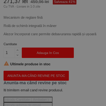
271,37 lei
459,96 lei
Salveaza 41%
Cu TVA
Livrare in 1-3 zile
Mecanism de reglare fină
Rolă de schimb integrată în mâner
Alezor încorporat care permite debavurarea rapidă și ușoară
Cantitate
Adauga In Cos

Ultimele produse in stoc
ANUNTA-MA CÂND REVINE PE STOC
Anunta-ma când revine pe stoc
Iti trimitem email cand revine produsul.