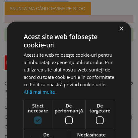
ANUNTA-MA CÂND REVINE PE STOC.
×
Acest site web folosește
Te-ai abonat cu succes la acest produs.
cookie-uri
Acest site web folosește cookie-uri pentru
a îmbunătăți experiența utilizatorului. Prin
Descriere
Specificatii Tehnice
Accesorii
utilizarea site-ului nostru web, sunteți de
acord cu toate cookie-urile în conformitate
Cutter cu 4 role pentru tevi de curpru, capcitate de taiere 3 - 42
cu Politica noastră privind cookie-urile.
mm, role de taiere cromate, Milwaukee
Află mai multe
Strict
De
De
Cutter cu 4 role pentru țevi din cupru
necesare
performanță
targetare
Opțional se poate echipa și cu role tăietoare pentru oțel inoxidabil
Cuttere proiectate pentru tăieri mai drepte și mai curate
De
Neclasificate
Designul cu 4 role asigură tăieri precise și împiedică deplasarea