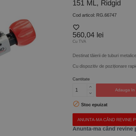
151 ML, Ridgid
Cod articol: RG.66747
favorite_border
560,04 lei
Cu TVA
Destinat tăierii de tuburi metalice
Cu dispozitiv de poziționare rap
Cantitate
Adauga In

Stoc epuizat
ANUNTA-MA CÂND REVINE 
Anunta-ma când revine 