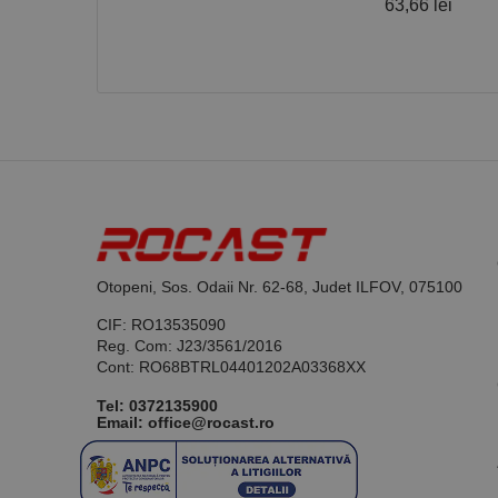
63,66 lei
Nume
PrestaShop-[abcdef
Nume
Furnizor /
Nume
Domeniu
sib_cuid
_ga
uuid
MediaMat
sibautoma
_ga_DLLLWQBGGX
Otopeni, Sos. Odaii Nr. 62-68, Judet ILFOV, 075100
CIF: RO13535090
Reg. Com: J23/3561/2016
Cont: RO68BTRL04401202A03368XX
Tel:
0372135900
Email: office@rocast.ro