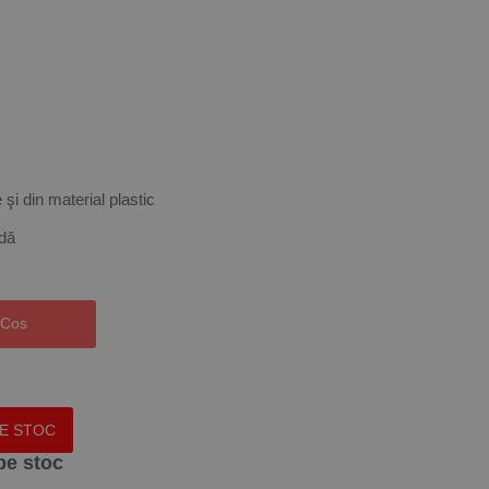
 şi din material plastic
idă
 Cos
PE STOC
pe stoc