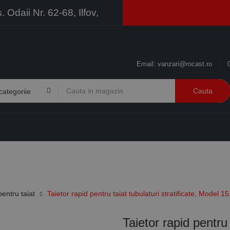
Odaii Nr. 62-68, Ilfov,
Email:
vanzari@rocast.ro
Cauta
BRANDURI
CONTACT
RESURSE
BUSINESS
pentru taiat
Taietor rapid pentru taiat tubulaturi stratificate, Model 1
Taietor rapid pentru 