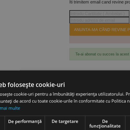
Iti trimitem email cand revine pr
ANUNTA-MA CÂND REVINE P
Te-ai abonat cu succes la acest
Accesorii
eb folosește cookie-uri
osește cookie-uri pentru a îmbunătăți experiența utilizatorului. Pri
51 ML, Ridgid
unteți de acord cu toate cookie-urile în conformitate cu Politica 
 mai multe
nsambluri culisante pe lagăr axial pentru funcţioane lină
e
De performanță
De targetare
De
ratificate
funcţionalitate