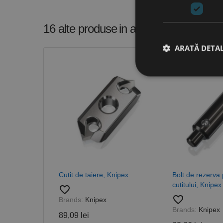
16 alte produse
in aceeasi categorie
ARATĂ DETAL
Stri
Cookie-urile strict ne
contului. Site-ul web 
Nume
CookieScriptConse
Cutit de taiere, Knipex
Bolt de rezerva 
cutitului, Knipex
favorite_border
PHPSESSID
favorite_border
Brands:
Knipex
Brands:
Knipex
89,09 lei