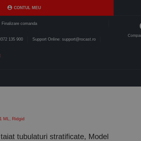

CONTUL MEU
Finalizare comanda
Compa
0372 135 900
Support Online: support@rocast.ro
51 ML, Ridgid
taiat tubulaturi stratificate, Model