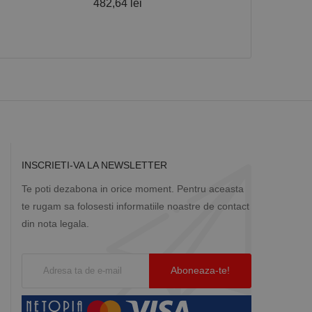
482,64 lei
57,80 lei
Descriere
ă prin colectarea
ics - care este o
b de date privind
i frecvent utilizat.
rță parte sau de un
rin atribuirea unui
în fiecare solicitare
 despre vizitatori,
INSCRIETI-VA LA NEWSLETTER
a starea sesiunii.
Te poti dezabona in orice moment. Pentru aceasta
te rugam sa folosesti informatiile noastre de contact
din nota legala.