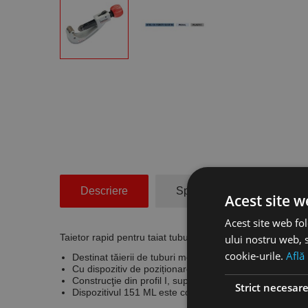
Descriere
Specificatii Tehnice
Acest site w
Acest site web fol
Taietor rapid pentru taiat tubulaturi stratificate, Model 1
ului nostru web, s
cookie-urile.
Află
Destinat tăierii de tuburi metalice şi din material plastic
Cu dispozitiv de poziționare rapidă
Construcţie din profil I, suprafeţe de uzură călite şi a
Strict necesar
Dispozitivul 151 ML este conceput special pentru țevi st