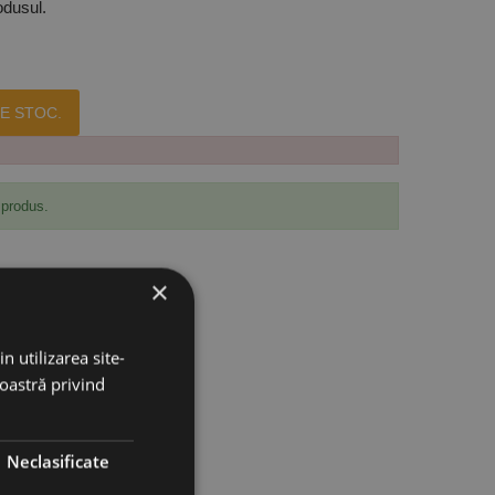
odusul.
E STOC.
 produs.
×
n utilizarea site-
noastră privind
Neclasificate