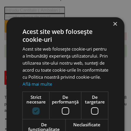
×
ANUNTA-MA CÂND REVINE PE STOC.
Acest site web folosește
cookie-uri
Acest site web folosește cookie-uri pentru
Te-ai abonat cu succes la acest produs.
a îmbunătăți experiența utilizatorului. Prin
utilizarea site-ului nostru web, sunteți de
acord cu toate cookie-urile în conformitate
cu Politica noastră privind cookie-urile.
Descriere
Specificatii Tehnice
Accesorii
Află mai multe
Strict
De
De
Taietor "Mini" cu avans controlat si maner cu clichet, Model 118
necesare
performanță
targetare
pentru tubulaturi din cupru, cu mecanism de avans controlat, cu
arc, Ridgid
Conceput pentru tubulaturi din cupru dur și moale, aluminiu,
alamă şi material plastic
De
Neclasificate
funcţionalitate
Ideal pentru utilizare în spaţii limitate, la diametre mici