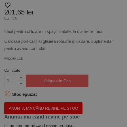
favorite_border
201,65 lei
Cu TVA
Ideal pentru utilizare în spaţii limitate, la diametre mici
Carcasă port-cuţit şi glisieră robuste şi uşoare. suplimentar,
pentru avans controlat
Model 118
Cantitate
Adauga In Cos

Stoc epuizat
ANUNTA-MA CÂND REVINE PE STOC
Anunta-ma când revine pe stoc
Iti trimitem email cand revine produsul.