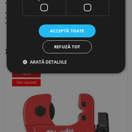
Carcasă port-cuţit şi glisieră robuste şi uşoare. suplimentar,
pentru avans controlat
Nu se utilizează pentru conducte stratificate
La modelul 118 rola tăietoare are un arc
Modelele 101 şi 118 au rolă de tăiere de rezervă inclusă în
buton
ACCEPTĂ TOATE
REFUZĂ TOT
16 alte produse
in aceeasi categorie
ARATĂ DETALIILE
-41%
Stoc epuizat
Strict necesare
De performanță
De targetare
De funcţionalitate
Neclasificate
Cookie-urile strict necesare permit funcționalitatea
principală a site-ului web, cum ar fi autentificarea
utilizatorului și gestionarea contului. Site-ul web nu
poate fi utilizat corect fără cookie-uri strict necesare.