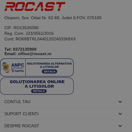
de scop
general
utilizat pentru
menținerea
variabilelor de
Otopeni, Sos. Odaii Nr. 62-68, Judet ILFOV, 075100
sesiune ale
utilizatorului.
CIF: RO13535090
În mod
Reg. Com: J23/3561/2016
normal, este
un număr
Cont: RO68BTRL04401202A03368XX
generat
aleatoriu,
Tel:
0372135900
modul în care
Email: office@rocast.ro
este utilizat
poate fi
specific site-
ului, dar un
bun exemplu
este
menținerea
stării de
conectare
pentru un
utilizator între
pagini.

CONTUL TAU

SUPORT CLIENTI

DESPRE ROCAST
Furnizor /
Nume
Expirare
Descriere
Domeniu