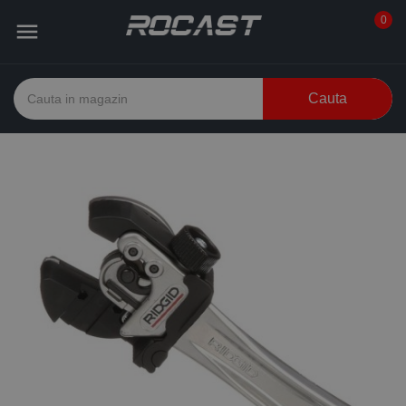
0

Cauta