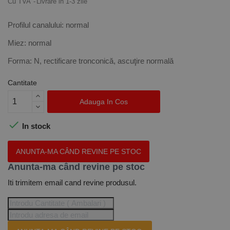
Cu TVA
Livrare in 1-3 zile
Profilul canalului: normal
Miez: normal
Forma: N, rectificare tronconică, ascuţire normală
Cantitate
Adauga In Cos

In stock
ANUNTA-MA CÂND REVINE PE STOC
Anunta-ma când revine pe stoc
Iti trimitem email cand revine produsul.