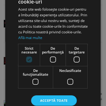
cookie-uri
Acest site web folosește cookie-uri pentru
a îmbunătăți experiența utilizatorului. Prin
utilizarea site-ului nostru web, sunteți de
Tăiș pe dreapta
acord cu toate cookie-urile în conformitate
cu Politica noastră privind cookie-urile.
Află mai multe
Strict
De
De
necesare
performanță
targetare
Adâncimea de găurire 5 x diametru
De
Neclasificate
funcţionalitate
Forma C: cu vârf de centrare
Utilizare
: Pe maşinile de găurit burghiele cu vârf de
centrare sunt folosite la materiale foarte tari şi
ACCEPTĂ TOATE
rezistente în cazul execuției găurilor adânci.