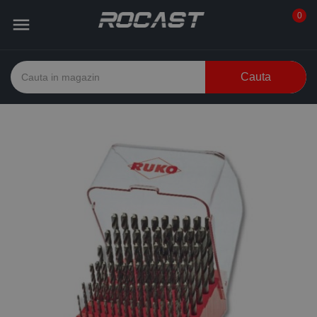
0

Cauta