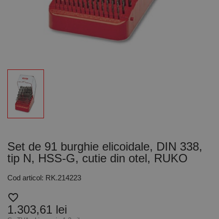
Set de 91 burghie elicoidale, DIN 338,
tip N, HSS-G, cutie din otel, RUKO
Cod articol: RK.214223
favorite_border
1.303,61 lei