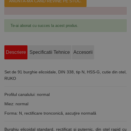
ANUNTA-MA CÂND REVINE PE STOC.
Te-ai abonat cu succes la acest produs.
Descriere
Specificatii Tehnice
Accesorii
Set de 91 burghie elicoidale, DIN 338, tip N, HSS-G, cutie din otel,
RUKO
Profilul canalului: normal
Miez: normal
Forma: N, rectificare tronconică, ascuţire normală
Burghiu elicoidal standard, rectificat şi puternic, din oţel rapid cu