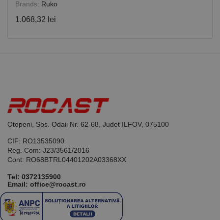
vizitatori,
Brands:
Ruko
sesiuni și
campanii
1.068,32 lei
pentru
rapoartele
de analiză a
site-urilor.
_ga_DLLLWQBGGX
.rocast.ro
2 ani
Acest cookie
este folosit
de Google
Analytics
pentru a
persista
starea
sesiunii.
Otopeni, Sos. Odaii Nr. 62-68, Judet ILFOV, 075100
CIF: RO13535090
Reg. Com: J23/3561/2016
Cont: RO68BTRL04401202A03368XX
Tel:
0372135900
Email: office@rocast.ro